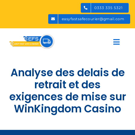
Skip
0333 335 5321
to
easyfastsafecourier@gmail.com
content
Toggl
Navig
Home
Analyse des delais de
retrait et des
Services
exigences de mise sur
About Us
WinKingdom Casino
Contact Us