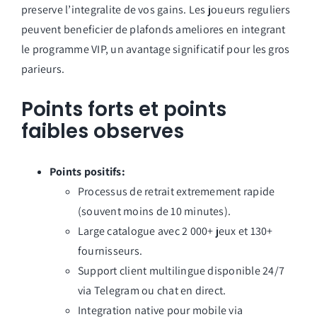
preserve l’integralite de vos gains. Les joueurs reguliers
peuvent beneficier de plafonds ameliores en integrant
le programme VIP, un avantage significatif pour les gros
parieurs.
Points forts et points
faibles observes
Points positifs:
Processus de retrait extremement rapide
(souvent moins de 10 minutes).
Large catalogue avec 2 000+ jeux et 130+
fournisseurs.
Support client multilingue disponible 24/7
via Telegram ou chat en direct.
Integration native pour mobile via