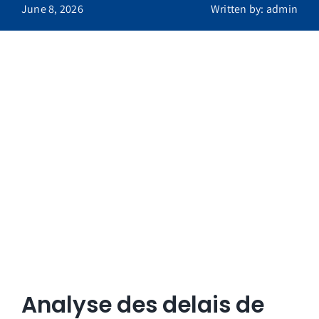
June 8, 2026
Written by: admin
Analyse des delais de