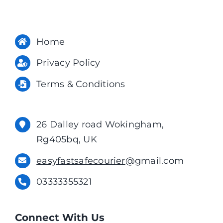
Home
Privacy Policy
Terms & Conditions
26 Dalley road Wokingham,
Rg405bq, UK
easyfastsafecourier
@gmail.com
03333355321
Connect With Us