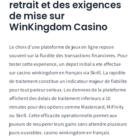
retrait et des exigences
de mise sur
WinKingdom Casino
Le choix d’une plateforme de jeux en ligne repose
souvent sur la fluidite des transactions financieres. Pour
tester cette experience, un depot initial a ete effectue
sur casino winkingdom en français via Skrill. La rapidite
de traitement constitue un indicateur majeur de fiabilite
pour tout parieur serieux. Les donnees de la plateforme
affichent des delais de traitement inferieurs a 10
minutes pour des options comme Mastercard, MiFinity
ou Skrill. Cette efficacite operationnelle permet aux
joueurs de recuperer leurs gains sans attendre plusieurs
jours ouvrables.
casino winkingdom en français