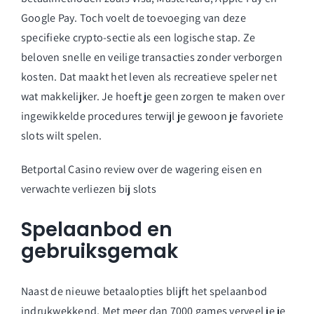
Google Pay. Toch voelt de toevoeging van deze
specifieke crypto-sectie als een logische stap. Ze
beloven snelle en veilige transacties zonder verborgen
kosten. Dat maakt het leven als recreatieve speler net
wat makkelijker. Je hoeft je geen zorgen te maken over
ingewikkelde procedures terwijl je gewoon je favoriete
slots wilt spelen.
Betportal Casino review over de wagering eisen en
verwachte verliezen bij slots
Spelaanbod en
gebruiksgemak
Naast de nieuwe betaalopties blijft het spelaanbod
indrukwekkend. Met meer dan 7000 games verveel je je