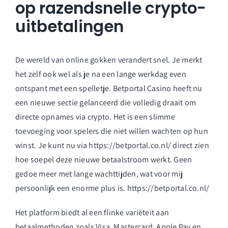
op razendsnelle crypto-
uitbetalingen
De wereld van online gokken verandert snel. Je merkt
het zelf ook wel als je na een lange werkdag even
ontspant met een spelletje. Betportal Casino heeft nu
een nieuwe sectie gelanceerd die volledig draait om
directe opnames via crypto. Het is een slimme
toevoeging voor spelers die niet willen wachten op hun
winst. Je kunt nu via https://betportal.co.nl/ direct zien
hoe soepel deze nieuwe betaalstroom werkt. Geen
gedoe meer met lange wachttijden, wat voor mij
persoonlijk een enorme plus is.
https://betportal.co.nl/
Het platform biedt al een flinke variëteit aan
betaalmethoden zoals Visa, Mastercard, Apple Pay en