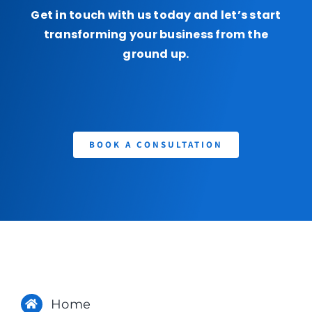
Get in touch with us today and let’s start
transforming your business from the
ground up.
BOOK A CONSULTATION
Home