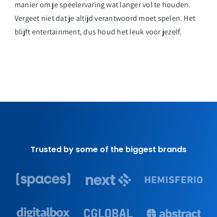
manier om je speelervaring wat langer vol te houden.
Vergeet niet dat je altijd verantwoord moet spelen. Het
blijft entertainment, dus houd het leuk voor jezelf.
Trusted by some of the biggest brands