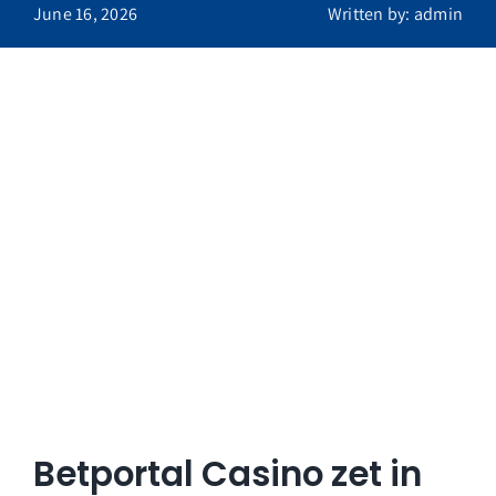
June 16, 2026
Written by: admin
Betportal Casino zet in