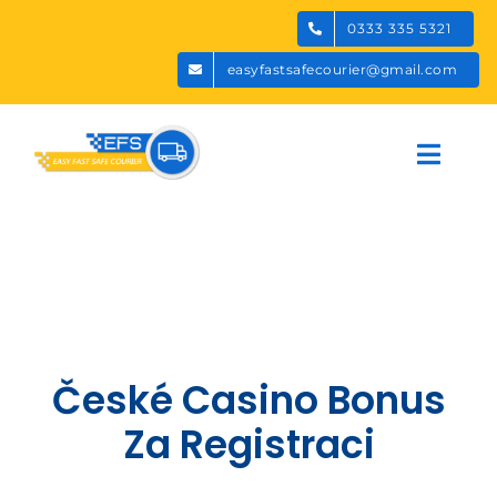
Skip
0333 335 5321
to
easyfastsafecourier@gmail.com
content
Toggl
Navig
Home
Services
About Us
České Casino Bonus
Za Registraci
Contact Us