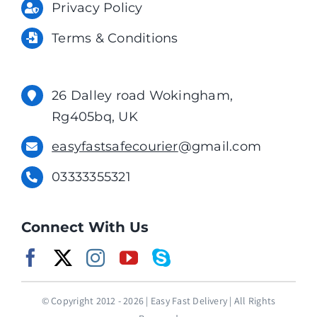
Privacy Policy
Terms & Conditions
26 Dalley road Wokingham,
Rg405bq, UK
easyfastsafecourier
@gmail.com
03333355321
Connect With Us
© Copyright 2012 - 2026 | Easy Fast Delivery | All Rights