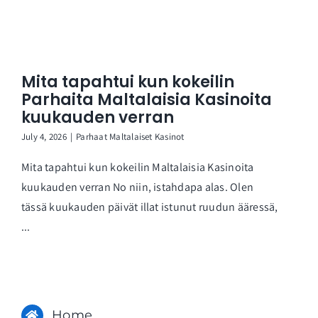
Mita tapahtui kun kokeilin
Parhaita Maltalaisia Kasinoita
kuukauden verran
July 4, 2026
|
Parhaat Maltalaiset Kasinot
Mita tapahtui kun kokeilin Maltalaisia Kasinoita
kuukauden verran No niin, istahdapa alas. Olen
tässä kuukauden päivät illat istunut ruudun ääressä,
...
Home