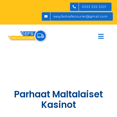
Skip
0333 335 5321
to
easyfastsafecourier@gmail.com
content
Toggl
Navig
Home
Services
About Us
Parhaat Maltalaiset
Kasinot
Contact Us