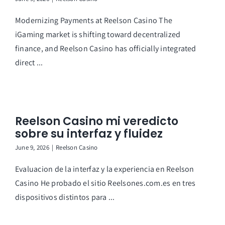
Modernizing Payments at Reelson Casino The
iGaming market is shifting toward decentralized
finance, and Reelson Casino has officially integrated
direct ...
Reelson Casino mi veredicto
sobre su interfaz y fluidez
June 9, 2026
|
Reelson Casino
Evaluacion de la interfaz y la experiencia en Reelson
Casino He probado el sitio Reelsones.com.es en tres
dispositivos distintos para ...