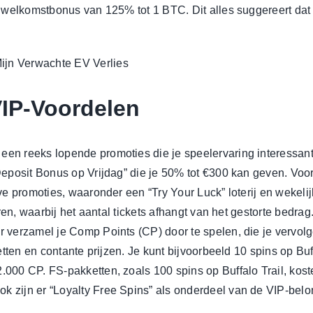
e welkomstbonus van 125% tot 1 BTC. Dit alles suggereert dat
jn Verwachte EV Verlies
IP-Voordelen
n reeks lopende promoties die je speelervaring interessant 
Deposit Bonus op Vrijdag” die je 50% tot €300 kan geven. Voo
ieve promoties, waaronder een “Try Your Luck” loterij en wek
eren, waarbij het aantal tickets afhangt van het gestorte bedra
 verzamel je Comp Points (CP) door te spelen, die je vervol
etten en contante prijzen. Je kunt bijvoorbeeld 10 spins op Bu
.000 CP. FS-pakketten, zoals 100 spins op Buffalo Trail, kos
 zijn er “Loyalty Free Spins” als onderdeel van de VIP-belo