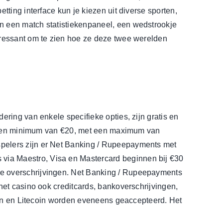
ting interface kun je kiezen uit diverse sporten,
n een match statistiekenpaneel, een wedstrookje
eressant om te zien hoe ze deze twee werelden
ring van enkele specifieke opties, zijn gratis en
en een minimum van €20, met een maximum van
spelers zijn er Net Banking / Rupeepayments met
via Maestro, Visa en Mastercard beginnen bij €30
le overschrijvingen. Net Banking / Rupeepayments
het casino ook creditcards, bankoverschrijvingen,
coin en Litecoin worden eveneens geaccepteerd. Het