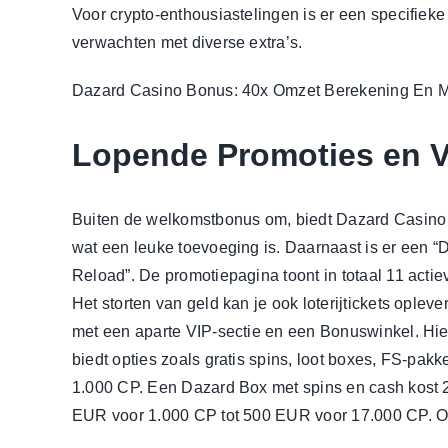
Voor crypto-enthousiastelingen is er een specifiek
verwachten met diverse extra’s.
Dazard Casino Bonus: 40x Omzet Berekening En Mi
Lopende Promoties en V
Buiten de welkomstbonus om, biedt Dazard Casino ee
wat een leuke toevoeging is. Daarnaast is er een “
Reload”. De promotiepagina toont in totaal 11 act
Het storten van geld kan je ook loterijtickets oplev
met een aparte VIP-sectie en een Bonuswinkel. Hier
biedt opties zoals gratis spins, loot boxes, FS-pakk
1.000 CP. Een Dazard Box met spins en cash kost 2
EUR voor 1.000 CP tot 500 EUR voor 17.000 CP. Ook