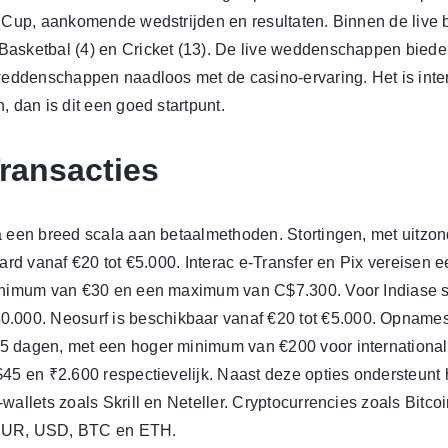
 Cup, aankomende wedstrijden en resultaten. Binnen de live bet
Basketbal (4) en Cricket (13). De live weddenschappen biede
rtweddenschappen naadloos met de casino-ervaring. Het is int
, dan is dit een goed startpunt.
ransacties
 een breed scala aan betaalmethoden. Stortingen, met uitzonde
rcard vanaf €20 tot €5.000. Interac e-Transfer en Pix vereis
 minimum van €30 en een maximum van C$7.300. Voor Indiase 
00. Neosurf is beschikbaar vanaf €20 tot €5.000. Opnames 
-5 dagen, met een hoger minimum van €200 voor internationa
$45 en ₹2.600 respectievelijk. Naast deze opties ondersteunt 
-wallets zoals Skrill en Neteller. Cryptocurrencies zoals Bit
r EUR, USD, BTC en ETH.