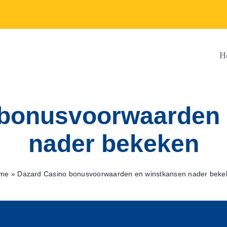
H
 bonusvoorwaarden 
nader bekeken
me
»
Dazard Casino bonusvoorwaarden en winstkansen nader beke