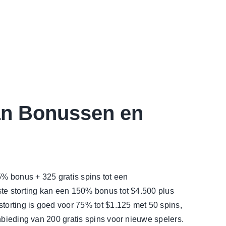
an Bonussen en
 bonus + 325 gratis spins tot een
ste storting kan een 150% bonus tot $4.500 plus
storting is goed voor 75% tot $1.125 met 50 spins,
nbieding van 200 gratis spins voor nieuwe spelers.