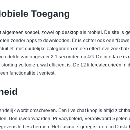
Mobiele Toegang
t algemeen soepel, zowel op desktop als mobiel. De site is 
spelen zonder apps te downloaden. Er is echter ook een “Downl
tuïtief, met duidelijke categorieën en een effectieve zoekbalk.
emiddelde van ongeveer 2.1 seconden op 4G. De interface is 
torting voltooien, wat efficiënt is. De 12 filtercategorieën in
n functionaliteit verliest.
heid
ndelijk wordt omschreven. Een live chat knop is altijd zichtba
den, Bonusvoorwaarden, Privacybeleid, Verantwoord Spelen e
evens te beschermen. Het casino is geregistreerd in Costa 