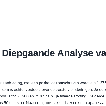
n Diepgaande Analyse v
taanbieding, met een pakket dat omschreven wordt als “+375%
som is echter verdeeld over de eerste vier stortingen. Je eer
onus tot $1.500 en 75 spins bij je tweede storting. De derde 
ns 50 spins op. Naast dit grote pakket is er ook een aparte aa