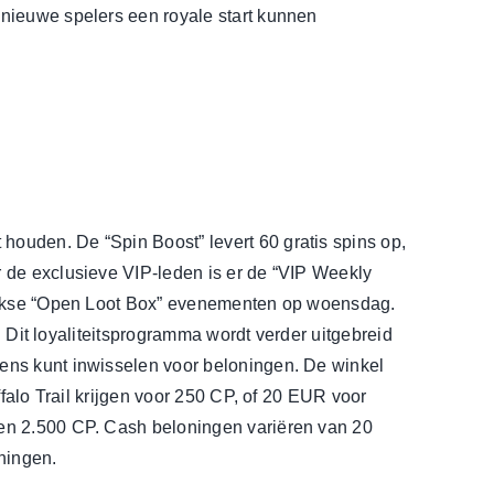
 nieuwe spelers een royale start kunnen
houden. De “Spin Boost” levert 60 gratis spins op,
r de exclusieve VIP-leden is er de “VIP Weekly
elijkse “Open Loot Box” evenementen op woensdag.
g. Dit loyaliteitsprogramma wordt verder uitgebreid
gens kunt inwisselen voor beloningen. De winkel
ffalo Trail krijgen voor 250 CP, of 20 EUR voor
ten 2.500 CP. Cash beloningen variëren van 20
ningen.