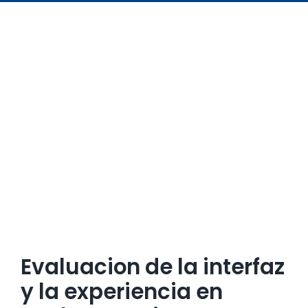
Evaluacion de la interfaz
y la experiencia en