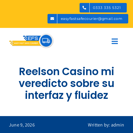
Skip
0333 335 5321
to
easyfastsafecourier@gmail.com
content
Toggl
Navig
Home
Reelson Casino mi
veredicto sobre su
Services
interfaz y fluidez
About Us
Contact Us
June 9, 2026
Written by: admin