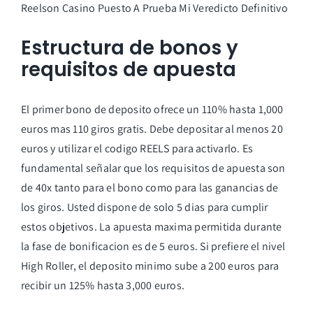
Reelson Casino Puesto A Prueba Mi Veredicto Definitivo
Estructura de bonos y
requisitos de apuesta
El primer bono de deposito ofrece un 110% hasta 1,000
euros mas 110 giros gratis. Debe depositar al menos 20
euros y utilizar el codigo REELS para activarlo. Es
fundamental señalar que los requisitos de apuesta son
de 40x tanto para el bono como para las ganancias de
los giros. Usted dispone de solo 5 dias para cumplir
estos objetivos. La apuesta maxima permitida durante
la fase de bonificacion es de 5 euros. Si prefiere el nivel
High Roller, el deposito minimo sube a 200 euros para
recibir un 125% hasta 3,000 euros.