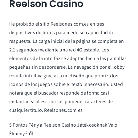
Reelson Casino
He probado el sitio Reelsones.com.es en tres
dispositivos distintos para medir su capacidad de
respuesta. La carga inicial de la página se completa en
2.1 segundos mediante una red 4G estable. Los
elementos de la interfaz se adaptan bien a las pantallas
pequeñas sin desbordarse. La navegación por el lobby
resulta intuitiva gracias a un diseño que prioriza los
iconos de los juegos sobre el texto innecesario. Usted
notará que el buscador responde de forma casi
instantánea al escribir los primeros caracteres de
cualquier título.
Reelsones.com.es
5 Fontos Tény a Reelson Casino Játékosoknak Való
Élményéről