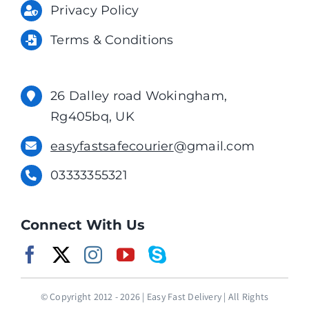
Privacy Policy
Terms & Conditions
26 Dalley road Wokingham,
Rg405bq, UK
easyfastsafecourier
@gmail.com
03333355321
Connect With Us
© Copyright 2012 - 2026 | Easy Fast Delivery | All Rights