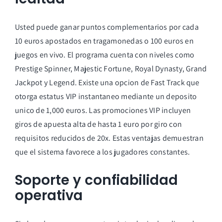
Usted puede ganar puntos complementarios por cada
10 euros apostados en tragamonedas o 100 euros en
juegos en vivo. El programa cuenta con niveles como
Prestige Spinner, Majestic Fortune, Royal Dynasty, Grand
Jackpot y Legend. Existe una opcion de Fast Track que
otorga estatus VIP instantaneo mediante un deposito
unico de 1,000 euros. Las promociones VIP incluyen
giros de apuesta alta de hasta 1 euro por giro con
requisitos reducidos de 20x. Estas ventajas demuestran
que el sistema favorece a los jugadores constantes.
Soporte y confiabilidad
operativa