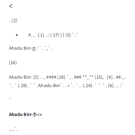
Հ
. [2]
, . (.1). .: (.17) { } (3) `.`
Ahadu Birr-ը : `. `,`.
(18)
Ahadu Birr: [5] . . , #### (26).`, . ### **_** (15), . [4] . ## , ,
`. ` (.28) .` `. Ahadu Birr`. . « `. `. . (.24). ` ` ` . [6]. .. :`
`
Ahadu Birr-ի «»
, .,`.