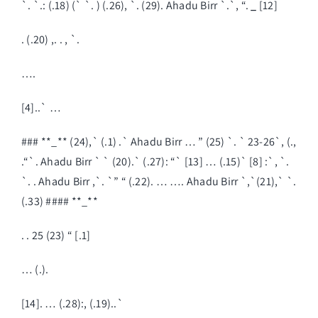
`. `.: (.18) (` `. ) (.26), `. (29). Ahadu Birr `.`, “.
_
[12]
. (.20) ,. . , `.
….
[4]..` …
### **_** (24),` (.1) .` Ahadu Birr … ” (25) `. ` 23-26`, (.,
.“`. Ahadu Birr ` ` (20).` (.27): “` [13] … (.15)` [8] :`, `.
`. . Ahadu Birr ,`. `” “ (.22). … …. Ahadu Birr `,`(21),` `.
(.33) #### **_**
. . 25 (23) “ [.1]
… (.).
[14]. … (.28):, (.19)..`