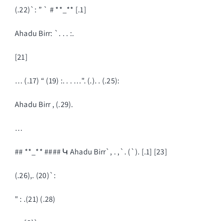
(.22)`: ” ` # **_** [.1]
Ahadu Birr: `. . . :.
[21]
… (.17) “ (19) :. . . …". (.). . (.25):
Ahadu Birr , (.29).
…
## **_** #### Կ Ahadu Birr`, . ,`. (`). [.1] [23]
(.26),. (20)`:
" : .(21) (.28)