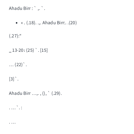
Ahadu Birr : ` ,. `.
« . (.18). .,. Ahadu Birr:. .(20)
(.27):“
_
13-20։ (25) `. [15]
… (22)`.
[3]`.
Ahadu Birr …,. , (), ` (.29).
. …`. :
. …