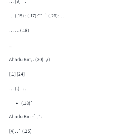
… [9]`:.
… (.15) : (.17):“” .` (.26):…
… …(.18)
_
Ahadu Birr, . (30). ,().
[.1] [24]
… (.) . : .
(.18)`
Ahadu Birr -` ,“:
[4]. .` (.25)