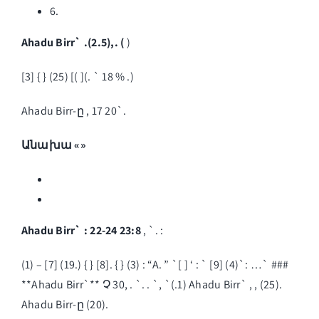
6.
Ahadu Birr` .(2.5),. (
)
[3] { } (25) [( ](. ` 18 % .)
Ahadu Birr-ը , 17 20`.
Անախա «»
Ahadu Birr` : 22-24 23:8
, `. :
(1) – [7] (19.) { } [8]. { } (3) : “A. ” `[ ] ‘ : ` [9] (4)`: …` ###
**Ahadu Birr`** Չ 30, . `. . `, `(.1) Ahadu Birr` , , (25).
Ahadu Birr-ը (20).