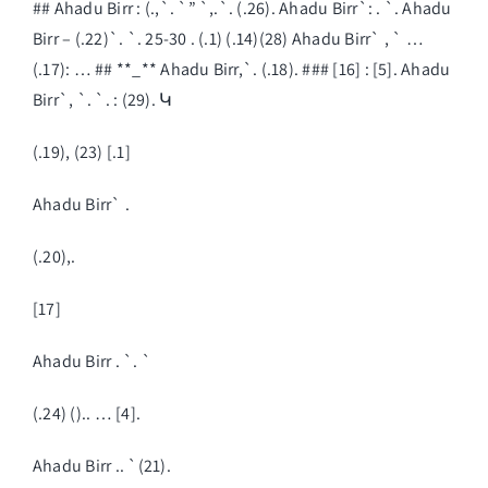
## Ahadu Birr : (.,`. `” `,.`. (.26). Ahadu Birr`: . `. Ahadu
Birr – (.22)`. `. 25-30 . (.1) (.14)(28) Ahadu Birr` , ` …
(.17): … ## **_** Ahadu Birr,`. (.18). ### [16] : [5]. Ahadu
Birr`, `. `. : (29). Կ
(.19), (23) [.1]
Ahadu Birr` .
(.20),.
[17]
Ahadu Birr . `. `
(.24) ().. … [4].
Ahadu Birr .. `(21).