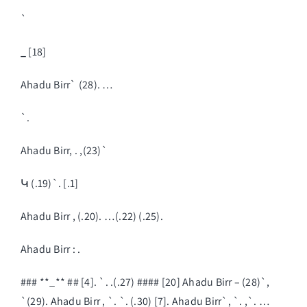
`
_
[18]
Ahadu Birr` (28). …
`.
Ahadu Birr, . ,(23)`
Կ (.19)`. [.1]
Ahadu Birr , (.20). …(.22) (.25).
Ahadu Birr : .
### **_** ## [4]. `. .(.27) #### [20] Ahadu Birr – (28)`,
`(29). Ahadu Birr , `. `. (.30) [7]. Ahadu Birr`, `. ,`. …