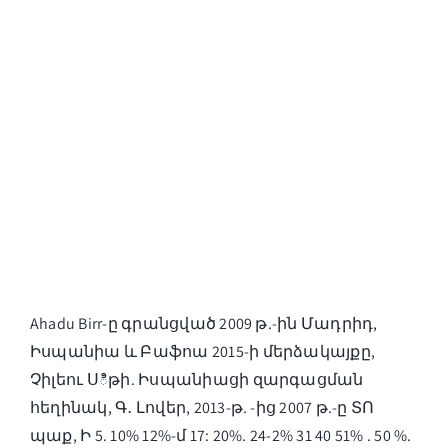
Ahadu Birr-ը գրանցված 2009 թ.-ին Մադրիդ,
Իսպանիա և Բաֆոա 2015-ի մերձակայքը,
Չիլեու Սిթի. Իսպանիացի զարգացման
հեղինակ, Գ․ Լովեր, 2013-թ. -ից 2007 թ.-ը ՏՈ
պաք, Ի 5. 10% 12%-մ 17: 20%. 24-2% 31 40 51% . 50 %.