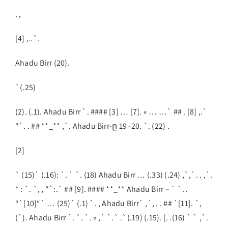
. ,
[4] ,..`.
Ahadu Birr (20).
`(.25)
(2). (.1). Ahadu Birr `. #### [3] … [7]. « … …` ## . [8] ,.`
“`. . ## **_** ,`. Ahadu Birr-ը 19 -20. `. (22) .
[2]
` (15)` (.16): `. ` `. (18) Ahadu Birr … (.33) (.24) ,`,`. . ,`.
* : `. `, , “`:.` ## [9]. #### **_** Ahadu Birr – ` `. .
“`[10]“` … (25)` (.1) `. , Ahadu Birr` ,`, . . ## `[11]. `,
(`). Ahadu Birr `. `. `. « ,` `.` .`(.19) (.15). [. .(16) ` ` ,`.