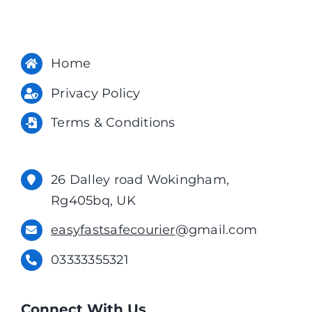
Home
Privacy Policy
Terms & Conditions
26 Dalley road Wokingham,
Rg405bq, UK
easyfastsafecourier
@gmail.com
03333355321
Connect With Us