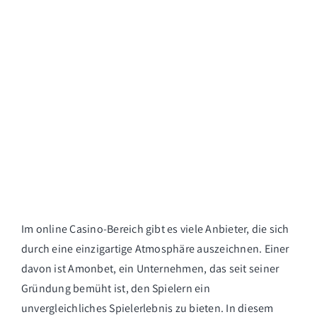
Im online Casino-Bereich gibt es viele Anbieter, die sich
durch eine einzigartige Atmosphäre auszeichnen. Einer
davon ist Amonbet, ein Unternehmen, das seit seiner
Gründung bemüht ist, den Spielern ein
unvergleichliches Spielerlebnis zu bieten. In diesem