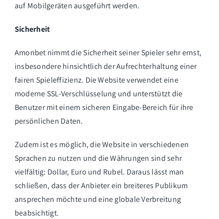
auf Mobilgeräten ausgeführt werden.
Sicherheit
Amonbet nimmt die Sicherheit seiner Spieler sehr ernst,
insbesondere hinsichtlich der Aufrechterhaltung einer
fairen Spieleffizienz. Die Website verwendet eine
moderne SSL-Verschlüsselung und unterstützt die
Benutzer mit einem sicheren Eingabe-Bereich für ihre
persönlichen Daten.
Zudem ist es möglich, die Website in verschiedenen
Sprachen zu nutzen und die Währungen sind sehr
vielfältig: Dollar, Euro und Rubel. Daraus lässt man
schließen, dass der Anbieter ein breiteres Publikum
ansprechen möchte und eine globale Verbreitung
beabsichtigt.