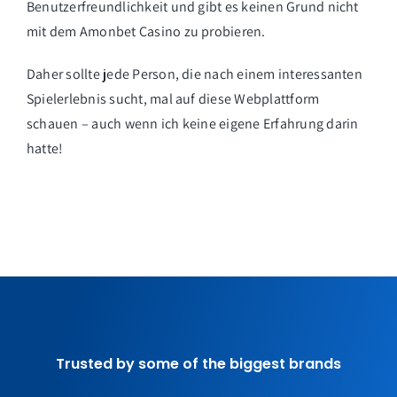
Benutzerfreundlichkeit und gibt es keinen Grund nicht
mit dem Amonbet Casino zu probieren.
Daher sollte jede Person, die nach einem interessanten
Spielerlebnis sucht, mal auf diese Webplattform
schauen – auch wenn ich keine eigene Erfahrung darin
hatte!
Trusted by some of the biggest brands