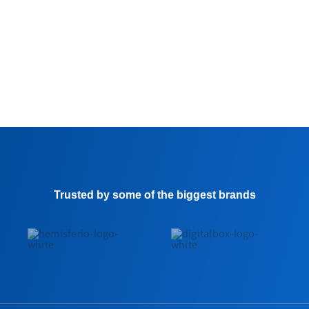
Trusted by some of the biggest brands