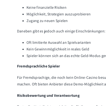
Keine finanzielle Risiken
Möglichkeit, Strategien auszuprobieren
Zugang zu neuen Spielen
Daneben gibt es jedoch auch einige Einschränkungen:
Oft limitierte Auswahl an Spielvarianten
Kein Gewinnmöglichkeit in reales Geld
Spieler können sich an das echte Geld-Modus g
Fremdsprachliche Spieler
Für Fremdsprachige, die noch kein Online-Casino besu
machen. Oft bieten Anbieter diese Demo-Möglichkeit 
Risikobewertung und Verantwortung