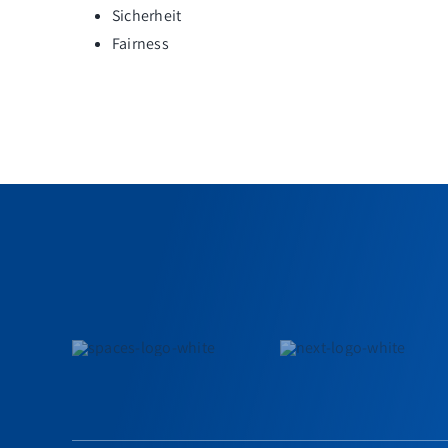
Sicherheit
Fairness