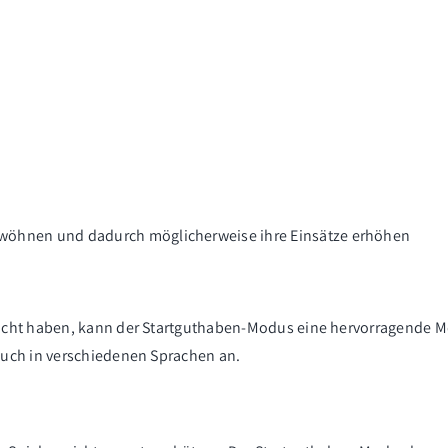
ewöhnen und dadurch möglicherweise ihre Einsätze erhöhen
cht haben, kann der Startguthaben-Modus eine hervorragende Mögl
auch in verschiedenen Sprachen an.