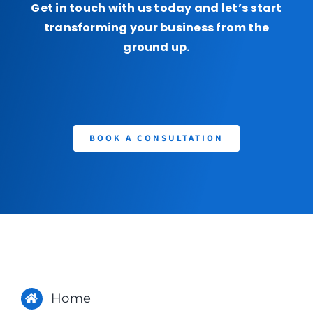
Get in touch with us today and let’s start
transforming your business from the
ground up.
BOOK A CONSULTATION
Home