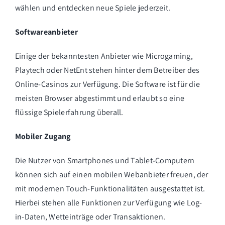
wählen und entdecken neue Spiele jederzeit.
Softwareanbieter
Einige der bekanntesten Anbieter wie Microgaming,
Playtech oder NetEnt stehen hinter dem Betreiber des
Online-Casinos zur Verfügung. Die Software ist für die
meisten Browser abgestimmt und erlaubt so eine
flüssige Spielerfahrung überall.
Mobiler Zugang
Die Nutzer von Smartphones und Tablet-Computern
können sich auf einen mobilen Webanbieter freuen, der
mit modernen Touch-Funktionalitäten ausgestattet ist.
Hierbei stehen alle Funktionen zur Verfügung wie Log-
in-Daten, Wetteinträge oder Transaktionen.