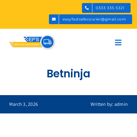
Skip
0333 335 5321
to
easyfastsafecourier@gmail.com
content
Toggl
Navig
Home
Betninja
Services
About Us
March 3, 2026
Written by: admin
Contact Us