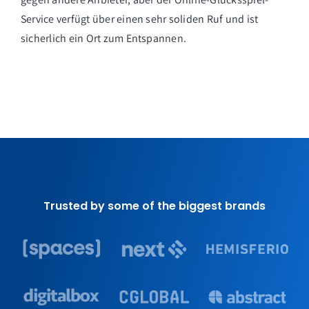
Service verfügt über einen sehr soliden Ruf und ist
sicherlich ein Ort zum Entspannen.
Trusted by some of the biggest brands