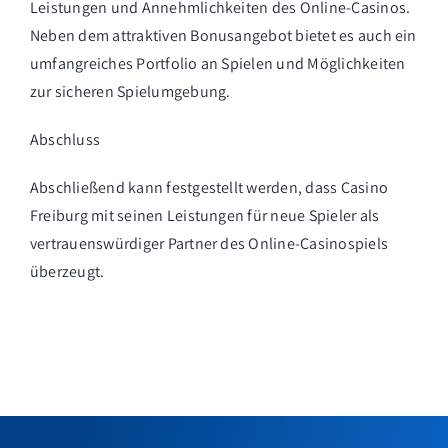
Leistungen und Annehmlichkeiten des Online-Casinos.
Neben dem attraktiven Bonusangebot bietet es auch ein
umfangreiches Portfolio an Spielen und Möglichkeiten
zur sicheren Spielumgebung.
Abschluss
Abschließend kann festgestellt werden, dass Casino
Freiburg mit seinen Leistungen für neue Spieler als
vertrauenswürdiger Partner des Online-Casinospiels
überzeugt.