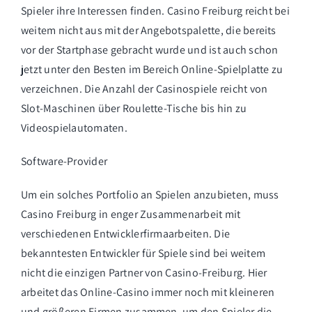
Spieler ihre Interessen finden. Casino Freiburg reicht bei
weitem nicht aus mit der Angebotspalette, die bereits
vor der Startphase gebracht wurde und ist auch schon
jetzt unter den Besten im Bereich Online-Spielplatte zu
verzeichnen. Die Anzahl der Casinospiele reicht von
Slot-Maschinen über Roulette-Tische bis hin zu
Videospielautomaten.
Software-Provider
Um ein solches Portfolio an Spielen anzubieten, muss
Casino Freiburg in enger Zusammenarbeit mit
verschiedenen Entwicklerfirmaarbeiten. Die
bekanntesten Entwickler für Spiele sind bei weitem
nicht die einzigen Partner von Casino-Freiburg. Hier
arbeitet das Online-Casino immer noch mit kleineren
und größeren Firmen zusammen, um den Spieler die