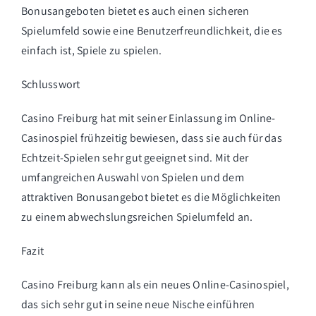
Bonusangeboten bietet es auch einen sicheren
Spielumfeld sowie eine Benutzerfreundlichkeit, die es
einfach ist, Spiele zu spielen.
Schlusswort
Casino Freiburg hat mit seiner Einlassung im Online-
Casinospiel frühzeitig bewiesen, dass sie auch für das
Echtzeit-Spielen sehr gut geeignet sind. Mit der
umfangreichen Auswahl von Spielen und dem
attraktiven Bonusangebot bietet es die Möglichkeiten
zu einem abwechslungsreichen Spielumfeld an.
Fazit
Casino Freiburg kann als ein neues Online-Casinospiel,
das sich sehr gut in seine neue Nische einführen