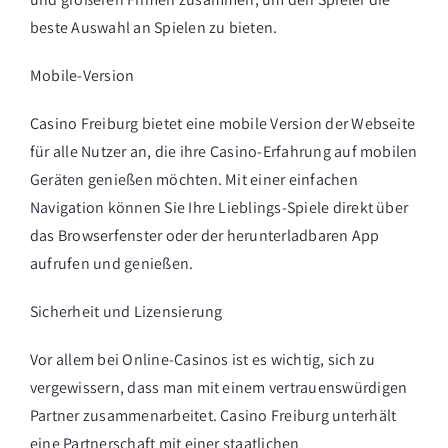
beste Auswahl an Spielen zu bieten.
Mobile-Version
Casino Freiburg bietet eine mobile Version der Webseite
für alle Nutzer an, die ihre Casino-Erfahrung auf mobilen
Geräten genießen möchten. Mit einer einfachen
Navigation können Sie Ihre Lieblings-Spiele direkt über
das Browserfenster oder der herunterladbaren App
aufrufen und genießen.
Sicherheit und Lizensierung
Vor allem bei Online-Casinos ist es wichtig, sich zu
vergewissern, dass man mit einem vertrauenswürdigen
Partner zusammenarbeitet. Casino Freiburg unterhält
eine Partnerschaft mit einer staatlichen