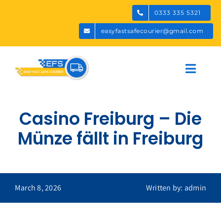
Skip
0333 335 5321
to
easyfastsafecourier@gmail.com
content
Toggl
Navig
Home
Casino Freiburg – Die
Münze fällt in Freiburg
Services
About Us
March 8, 2026
Written by: admin
Contact Us