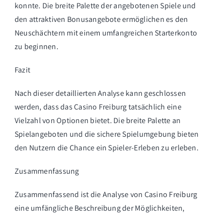
konnte. Die breite Palette der angebotenen Spiele und
den attraktiven Bonusangebote ermöglichen es den
Neuschächtern mit einem umfangreichen Starterkonto
zu beginnen.
Fazit
Nach dieser detaillierten Analyse kann geschlossen
werden, dass das Casino Freiburg tatsächlich eine
Vielzahl von Optionen bietet. Die breite Palette an
Spielangeboten und die sichere Spielumgebung bieten
den Nutzern die Chance ein Spieler-Erleben zu erleben.
Zusammenfassung
Zusammenfassend ist die Analyse von Casino Freiburg
eine umfängliche Beschreibung der Möglichkeiten,