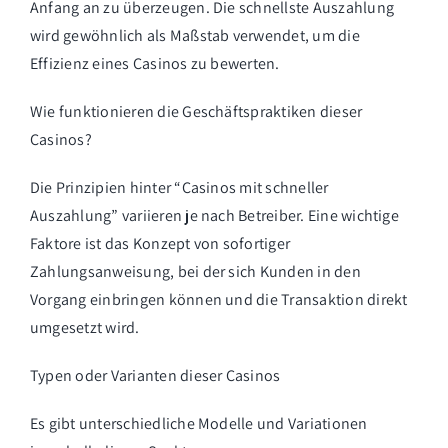
Anfang an zu überzeugen. Die schnellste Auszahlung
wird gewöhnlich als Maßstab verwendet, um die
Effizienz eines Casinos zu bewerten.
Wie funktionieren die Geschäftspraktiken dieser
Casinos?
Die Prinzipien hinter “Casinos mit schneller
Auszahlung” variieren je nach Betreiber. Eine wichtige
Faktore ist das Konzept von sofortiger
Zahlungsanweisung, bei der sich Kunden in den
Vorgang einbringen können und die Transaktion direkt
umgesetzt wird.
Typen oder Varianten dieser Casinos
Es gibt unterschiedliche Modelle und Variationen