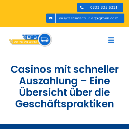
Skip
0333 335 5321
to
easyfastsafecourier@gmail.com
content
Toggl
Navig
Home
Casinos mit schneller
Auszahlung – Eine
Services
Übersicht über die
About Us
Geschäftspraktiken
Contact Us