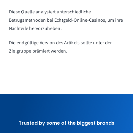
Diese Quelle analysiert unterschiedliche
Betrugsmethoden bei Echtgeld-Online-Casinos, um ihre
Nachteile hervorzuheben.
Die endgültige Version des Artikels sollte unter der
Zielgruppe prämiert werden.
Trusted by some of the biggest brands