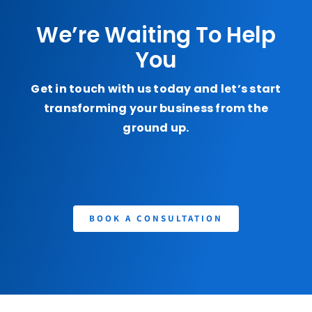
We’re Waiting To Help
You
Get in touch with us today and let’s start
transforming your business from the
ground up.
BOOK A CONSULTATION