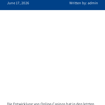
June 17, 2026
Written by: admin
Die Entwicklung von Online-Casinos hat in den letzten