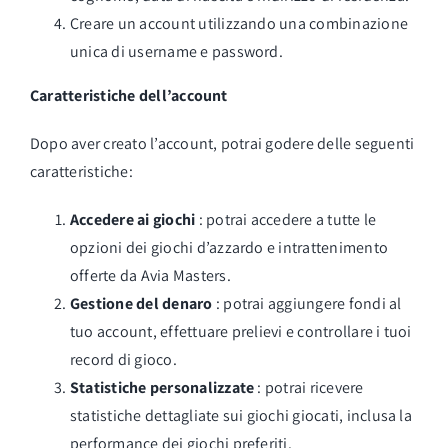
Creare un account utilizzando una combinazione
unica di username e password.
Caratteristiche dell’account
Dopo aver creato l’account, potrai godere delle seguenti
caratteristiche:
Accedere ai giochi
: potrai accedere a tutte le
opzioni dei giochi d’azzardo e intrattenimento
offerte da Avia Masters.
Gestione del denaro
: potrai aggiungere fondi al
tuo account, effettuare prelievi e controllare i tuoi
record di gioco.
Statistiche personalizzate
: potrai ricevere
statistiche dettagliate sui giochi giocati, inclusa la
performance dei giochi preferiti.