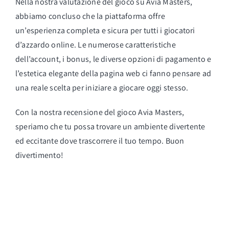
Nella nostra valutazione del gioco su Avia Masters,
abbiamo concluso che la piattaforma offre
un’esperienza completa e sicura per tutti i giocatori
d’azzardo online. Le numerose caratteristiche
dell’account, i bonus, le diverse opzioni di pagamento e
l’estetica elegante della pagina web ci fanno pensare ad
una reale scelta per iniziare a giocare oggi stesso.
Con la nostra recensione del gioco Avia Masters,
speriamo che tu possa trovare un ambiente divertente
ed eccitante dove trascorrere il tuo tempo. Buon
divertimento!