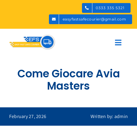
Skip
0333 335 5321
to
easyfastsafecourier@gmail.com
content
Toggl
Navig
Home
Come Giocare Avia
Masters
Services
About Us
February 27, 2026
Written by: admin
Contact Us