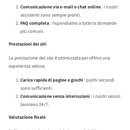
Comunicazione via e-mail o chat online
: i nostri
assistenti sono sempre pronti.
FAQ completa
: rispondiamo a tutte le domande
più comuni.
Prestazioni dei siti
La prestazione del sito è ottimizzata per offrire una
esperienza veloce:
Carica rapida di pagine e giochi
: pochi secondi
sono sufficienti.
Comunicazione senza interruzioni
: i nostri servizi
lavorano 24/7.
Valutazione finale