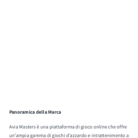
Panoramica della Marca
Avia Masters è una piattaforma di gioco online che offre
un’ampia gamma di giochi d’azzardo e intrattenimento a