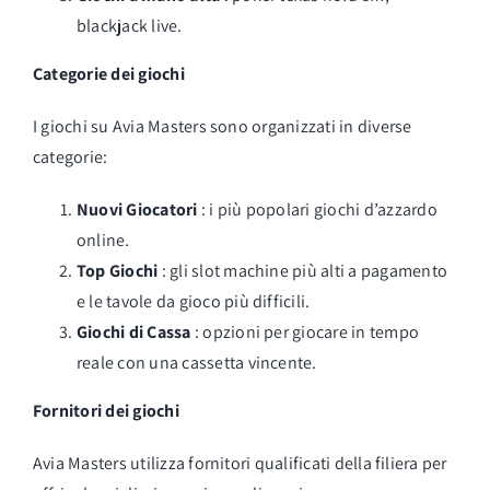
blackjack live.
Categorie dei giochi
I giochi su Avia Masters sono organizzati in diverse
categorie:
Nuovi Giocatori
: i più popolari giochi d’azzardo
online.
Top Giochi
: gli slot machine più alti a pagamento
e le tavole da gioco più difficili.
Giochi di Cassa
: opzioni per giocare in tempo
reale con una cassetta vincente.
Fornitori dei giochi
Avia Masters utilizza fornitori qualificati della filiera per