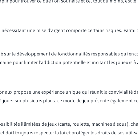
mplir pour trouver ce que l’on souhaite et ce, tout du moins, est le
nécessitant une mise d’argent comporte certains risques. Parmi ce
sé sur le développement de fonctionnalités responsables qui encou
maine pour limiter l’addiction potentielle et incitant les joueurs 
onaux propose une expérience unique qui réunit la convivialité de
 à jouer sur plusieurs plans, ce mode de jeu présente également ce
ibilités illimitées de jeux (carte, roulette, machines à sous), ch
 doit toujours respecter la loi et protéger les droits de ses utilis