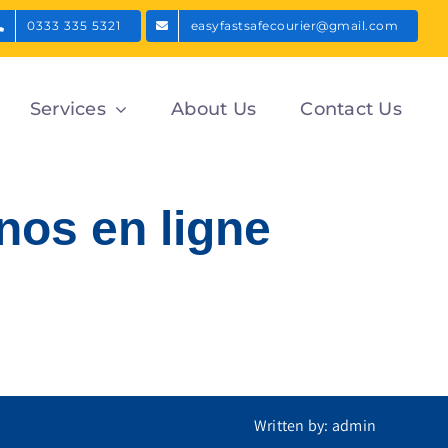
0333 335 5321
easyfastsafecourier@gmail.com
Services
About Us
Contact Us
nos en ligne
Written by: admin