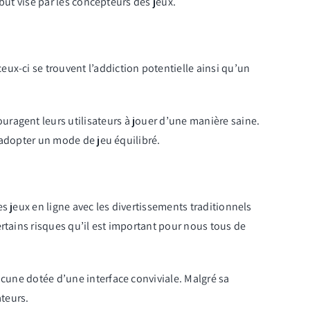
 but visé par les concepteurs des jeux.
ux-ci se trouvent l’addiction potentielle ainsi qu’un
ragent leurs utilisateurs à jouer d’une manière saine.
à adopter un mode de jeu équilibré.
s jeux en ligne avec les divertissements traditionnels
rtains risques qu’il est important pour nous tous de
acune dotée d’une interface conviviale. Malgré sa
ateurs.