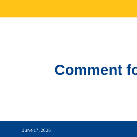
Skip
to
content
Comment fon
June 17, 2026