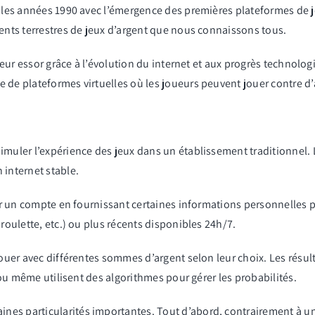
s les années 1990 avec l’émergence des premières plateformes de j
ments terrestres de jeux d’argent que nous connaissons tous.
 leur essor grâce à l’évolution du internet et aux progrès technolog
 de plateformes virtuelles où les joueurs peuvent jouer contre d
imuler l’expérience des jeux dans un établissement traditionnel. 
 internet stable.
er un compte en fournissant certaines informations personnelles pou
roulette, etc.) ou plus récents disponibles 24h/7.
jouer avec différentes sommes d’argent selon leur choix. Les résul
, ou même utilisent des algorithmes pour gérer les probabilités.
es particularités importantes. Tout d’abord, contrairement à un 