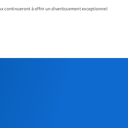
ux continueront à offrir un divertissement exceptionnel