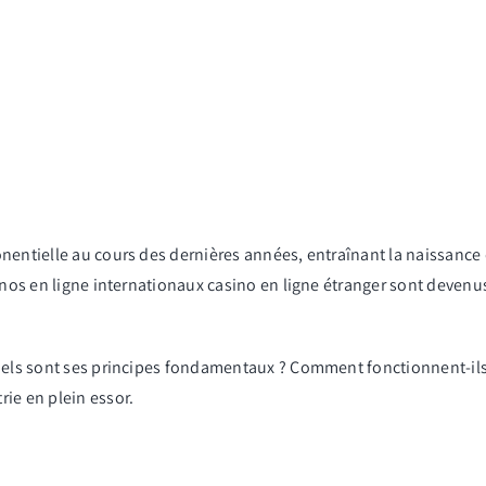
nentielle au cours des dernières années, entraînant la naissance
inos en ligne internationaux
casino en ligne étranger
sont devenus
uels sont ses principes fondamentaux ? Comment fonctionnent-ils r
ie en plein essor.