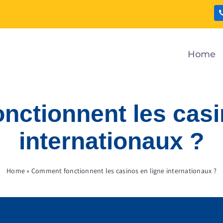
Home
ctionnent les casi
internationaux ?
Home
»
Comment fonctionnent les casinos en ligne internationaux ?