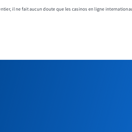
tier, il ne fait aucun doute que les casinos en ligne internationa