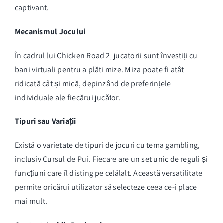
captivant.
Mecanismul Jocului
În cadrul lui Chicken Road 2, jucatorii sunt învestiți cu
bani virtuali pentru a plăti mize. Miza poate fi atât
ridicată cât și mică, depinzând de preferințele
individuale ale fiecărui jucător.
Tipuri sau Variații
Există o varietate de tipuri de jocuri cu tema gambling,
inclusiv Cursul de Pui. Fiecare are un set unic de reguli și
funcțiuni care îl disting pe celălalt. Această versatilitate
permite oricărui utilizator să selecteze ceea ce-i place
mai mult.