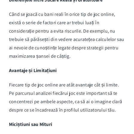
Când se joacă cu bani reali în orice tip de joc online,
există o serie de factori care ar trebui luați în
considerație pentru a evita riscurile. De exemplu, nu
trebuie să părăsești din vedere acuratețea calculelor sau
ai nevoie de cunoștințe legate despre strategii pentru
maximizarea șansei de câștig.
Avantaje și Limitațiuni
Fiecare tip de joc online are atât avantaje cât și limite.
Pe parcursul analizei fiecărui joc este important să te
concentrezi pe ambele aspecte, ca să ai o imagine clară
despre ce se încadrează în profilul utilizatorului tău.
Miciștiuni sau Mituri