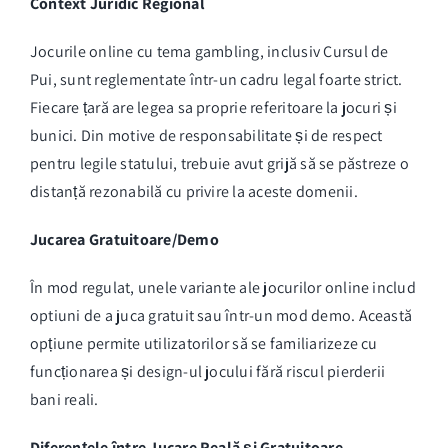
Context Juridic Regional
Jocurile online cu tema gambling, inclusiv Cursul de
Pui, sunt reglementate într-un cadru legal foarte strict.
Fiecare țară are legea sa proprie referitoare la jocuri și
bunici. Din motive de responsabilitate și de respect
pentru legile statului, trebuie avut grijă să se păstreze o
distanță rezonabilă cu privire la aceste domenii.
Jucarea Gratuitoare/Demo
În mod regulat, unele variante ale jocurilor online includ
optiuni de a juca gratuit sau într-un mod demo. Această
opțiune permite utilizatorilor să se familiarizeze cu
funcționarea și design-ul jocului fără riscul pierderii
bani reali.
Diferențele între Jucare Reală și Gratuitoare