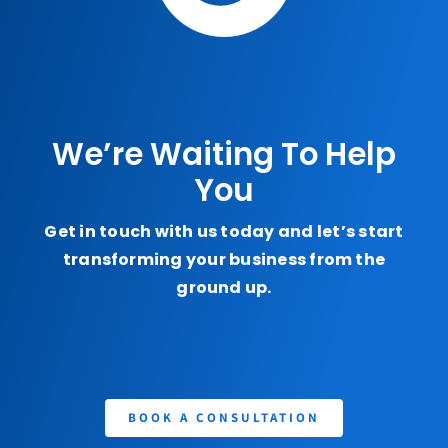
We’re Waiting To Help
You
Get in touch with us today and let’s start
transforming your business from the
ground up.
BOOK A CONSULTATION