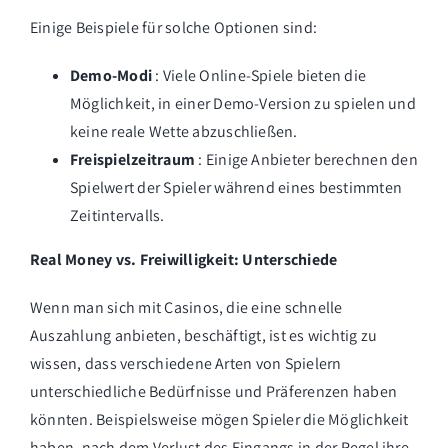
Einige Beispiele für solche Optionen sind:
Demo-Modi
: Viele Online-Spiele bieten die
Möglichkeit, in einer Demo-Version zu spielen und
keine reale Wette abzuschließen.
Freispielzeitraum
: Einige Anbieter berechnen den
Spielwert der Spieler während eines bestimmten
Zeitintervalls.
Real Money vs. Freiwilligkeit: Unterschiede
Wenn man sich mit Casinos, die eine schnelle
Auszahlung anbieten, beschäftigt, ist es wichtig zu
wissen, dass verschiedene Arten von Spielern
unterschiedliche Bedürfnisse und Präferenzen haben
könnten. Beispielsweise mögen Spieler die Möglichkeit
haben, nach dem Verlust des Eingangs in der Regel ihre