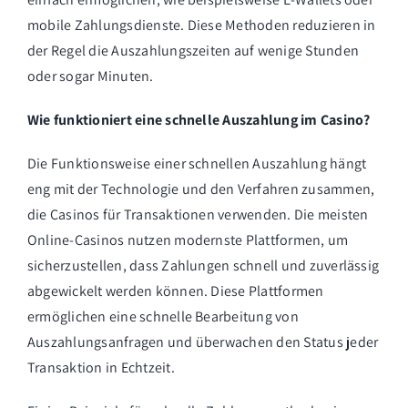
mobile Zahlungsdienste. Diese Methoden reduzieren in
der Regel die Auszahlungszeiten auf wenige Stunden
oder sogar Minuten.
Wie funktioniert eine schnelle Auszahlung im Casino?
Die Funktionsweise einer schnellen Auszahlung hängt
eng mit der Technologie und den Verfahren zusammen,
die Casinos für Transaktionen verwenden. Die meisten
Online-Casinos nutzen modernste Plattformen, um
sicherzustellen, dass Zahlungen schnell und zuverlässig
abgewickelt werden können. Diese Plattformen
ermöglichen eine schnelle Bearbeitung von
Auszahlungsanfragen und überwachen den Status jeder
Transaktion in Echtzeit.