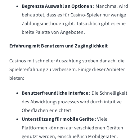
Begrenzte Auswahl an Optionen
: Manchmal wird
behauptet, dass es für Casino-Spieler nur wenige
Zahlungsmethoden gibt. Tatsächlich gibt es eine
breite Palette von Angeboten.
Erfahrung mit Benutzern und Zugänglichkeit
Casinos mit schneller Auszahlung streben danach, die
Spielererfahrung zu verbessern. Einige dieser Anbieter
bieten:
Benutzerfreundliche Interface
: Die Schnelligkeit
des Abwicklungsprozesses wird durch intuitive
Oberflächen erleichtert.
Unterstützung für mobile Geräte
: Viele
Plattformen können auf verschiedenen Geräten
genutzt werden, einschließlich Mobilgeräten.