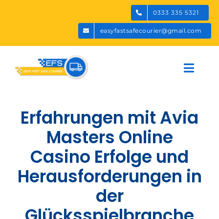
Skip
0333 335 5321
to
easyfastsafecourier@gmail.com
content
Toggl
Navig
Home
Erfahrungen mit Avia
Masters Online
Services
Casino Erfolge und
About Us
Herausforderungen in
der
Contact Us
Glücksspielbranche