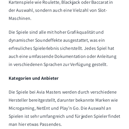
Kartenspiele wie Roulette, Blackjack oder Baccarat in
der Auswahl, sondern auch eine Vielzahl von Slot-
Maschinen.
Die Spiele sind alle mit hoher Grafikqualität und
dynamischer Soundeffekte ausgestattet, was ein
erfreuliches Spielerlebnis sicherstellt. Jedes Spiel hat
auch eine umfassende Dokumentation oder Anleitung
in verschiedenen Sprachen zur Verfügung gestellt.
Kategorien und Anbieter
Die Spiele bei Avia Masters werden durch verschiedene
Hersteller bereitgestellt, darunter bekannte Marken wie
Microgaming, NetEnt und Play’n Go. Die Auswahl an
Spielen ist sehr umfangreich und für jeden Spieler findet
man hier etwas Passendes.