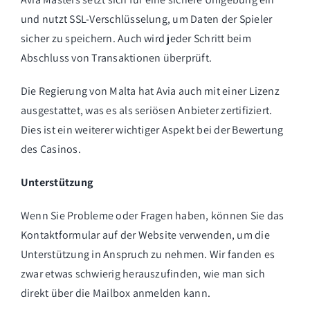
und nutzt SSL-Verschlüsselung, um Daten der Spieler
sicher zu speichern. Auch wird jeder Schritt beim
Abschluss von Transaktionen überprüft.
Die Regierung von Malta hat Avia auch mit einer Lizenz
ausgestattet, was es als seriösen Anbieter zertifiziert.
Dies ist ein weiterer wichtiger Aspekt bei der Bewertung
des Casinos.
Unterstützung
Wenn Sie Probleme oder Fragen haben, können Sie das
Kontaktformular auf der Website verwenden, um die
Unterstützung in Anspruch zu nehmen. Wir fanden es
zwar etwas schwierig herauszufinden, wie man sich
direkt über die Mailbox anmelden kann.