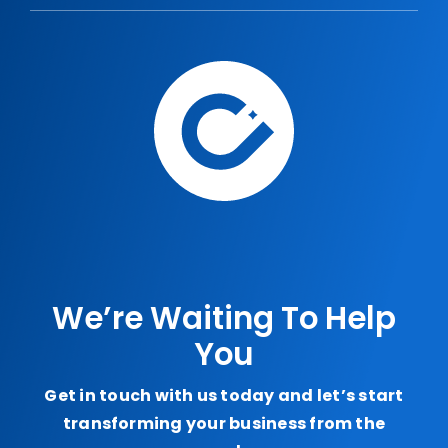
We’re Waiting To Help
You
Get in touch with us today and let’s start
transforming your business from the