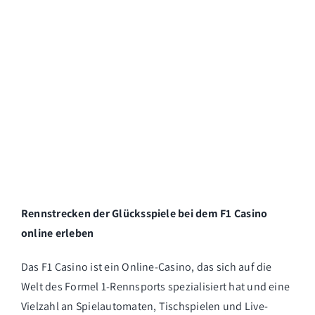
Rennstrecken der Glücksspiele bei dem F1 Casino
online erleben
Das F1 Casino ist ein Online-Casino, das sich auf die
Welt des Formel 1-Rennsports spezialisiert hat und eine
Vielzahl an Spielautomaten, Tischspielen und Live-