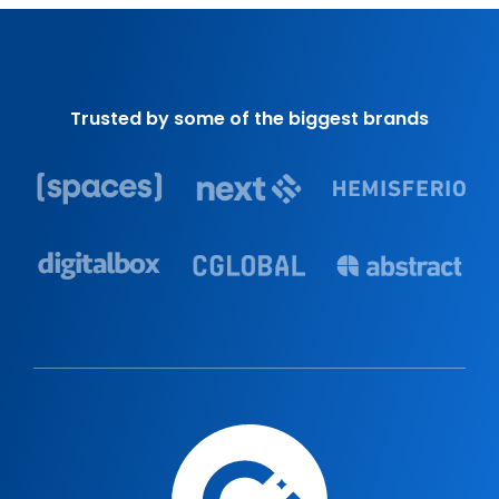
Trusted by some of the biggest brands