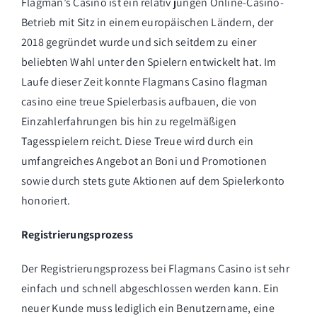
Flagman’s Casino ist ein relativ jungen Online-Casino-
Betrieb mit Sitz in einem europäischen Ländern, der
2018 gegründet wurde und sich seitdem zu einer
beliebten Wahl unter den Spielern entwickelt hat. Im
Laufe dieser Zeit konnte Flagmans Casino
flagman
casino
eine treue Spielerbasis aufbauen, die von
Einzahlerfahrungen bis hin zu regelmäßigen
Tagesspielern reicht. Diese Treue wird durch ein
umfangreiches Angebot an Boni und Promotionen
sowie durch stets gute Aktionen auf dem Spielerkonto
honoriert.
Registrierungsprozess
Der Registrierungsprozess bei Flagmans Casino ist sehr
einfach und schnell abgeschlossen werden kann. Ein
neuer Kunde muss lediglich ein Benutzername, eine