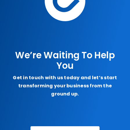
We’re Waiting To Help
You
Get in touch with us today and let’s start
transforming your business from the
ground up.