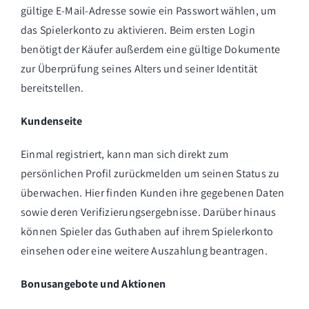
gültige E-Mail-Adresse sowie ein Passwort wählen, um
das Spielerkonto zu aktivieren. Beim ersten Login
benötigt der Käufer außerdem eine gültige Dokumente
zur Überprüfung seines Alters und seiner Identität
bereitstellen.
Kundenseite
Einmal registriert, kann man sich direkt zum
persönlichen Profil zurückmelden um seinen Status zu
überwachen. Hier finden Kunden ihre gegebenen Daten
sowie deren Verifizierungsergebnisse. Darüber hinaus
können Spieler das Guthaben auf ihrem Spielerkonto
einsehen oder eine weitere Auszahlung beantragen.
Bonusangebote und Aktionen