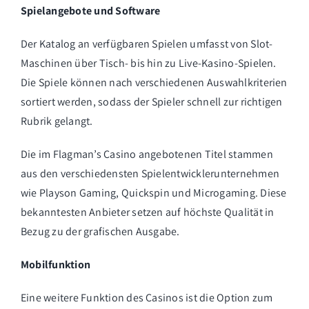
Spielangebote und Software
Der Katalog an verfügbaren Spielen umfasst von Slot-
Maschinen über Tisch- bis hin zu Live-Kasino-Spielen.
Die Spiele können nach verschiedenen Auswahlkriterien
sortiert werden, sodass der Spieler schnell zur richtigen
Rubrik gelangt.
Die im Flagman’s Casino angebotenen Titel stammen
aus den verschiedensten Spielentwicklerunternehmen
wie Playson Gaming, Quickspin und Microgaming. Diese
bekanntesten Anbieter setzen auf höchste Qualität in
Bezug zu der grafischen Ausgabe.
Mobilfunktion
Eine weitere Funktion des Casinos ist die Option zum