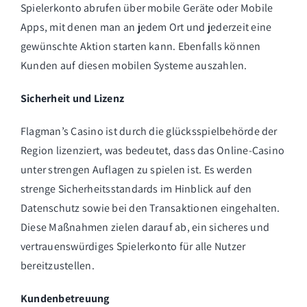
Spielerkonto abrufen über mobile Geräte oder Mobile
Apps, mit denen man an jedem Ort und jederzeit eine
gewünschte Aktion starten kann. Ebenfalls können
Kunden auf diesen mobilen Systeme auszahlen.
Sicherheit und Lizenz
Flagman’s Casino ist durch die glücksspielbehörde der
Region lizenziert, was bedeutet, dass das Online-Casino
unter strengen Auflagen zu spielen ist. Es werden
strenge Sicherheitsstandards im Hinblick auf den
Datenschutz sowie bei den Transaktionen eingehalten.
Diese Maßnahmen zielen darauf ab, ein sicheres und
vertrauenswürdiges Spielerkonto für alle Nutzer
bereitzustellen.
Kundenbetreuung