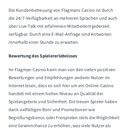
Die Kundenbetreuung von Flagmans Casino ist durch
die 24/7-Verfügbarkeit an mehreren Sprachen und auch
über Live-Talk mit erfahrenen Mitarbeitern jederzeit
verfügbar. Durch eine E-Mail-Anfrage sind Antworten
innerhalb einer Stunde zu erwarten.
Bewertung des Spielererlebnisses
Im Flagman Casino kann man von den vielen positiven
Bewertungen und Empfehlungen anderer Nutzer im
Internet lesen, dass es sich hier um ein Online-Casino
handelt mit einem hohen Niveau an Qualität der
Spielangebote und Sicherheit. Die treuen Spieler haben
dank vielfältigen Boni und Promotionen wie
Begrüßungsbonus oder Freispielen stets die Möglichkeit
eine Gewinnchance zu erhöhen, was viele Nutzer als