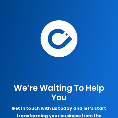
We’re Waiting To Help
You
Get in touch with us today and let’s start
transforming your business from the