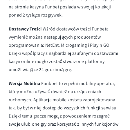
na stronie kasyna Funbet posiada w swojej kolekcji
ponad 2 tysiące rozgrywek.
Dostawcy Treści
Wśród dostawców treści Funbeta
wymienić można następujących producentów
oprogramowania: NetEnt, Microgaming i Play’n GO.
Dzięki współpracy z najbardziej zaufanymi dostawcami
kasyn online mogło zostać stworzone platformy
umożliwiające 24 godzinną grę.
Wersja Mobilna
Funkbet to w pełni mobilny operator,
który można używać również na urządzeniach
ruchomych. Aplikacja mobile została zaprojektowana
tak, by był w niej dostęp do wszystkich funkcji serwisu.
Dzięki temu gracze mogą z powodzeniem rozegrać
swoje ulubione gry oraz korzystać z innych funkcjonów