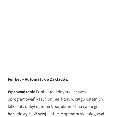
Funbet – Automaty do Zakładów
Wprowadzenie
Funbet to jednym z licznych
oprogramowań kasyn online, który w ciągu ostatnich
kilku lat zdobył ogromną popularność na rynku gier
hazardowych. W swojej ofercie operator skatalogował