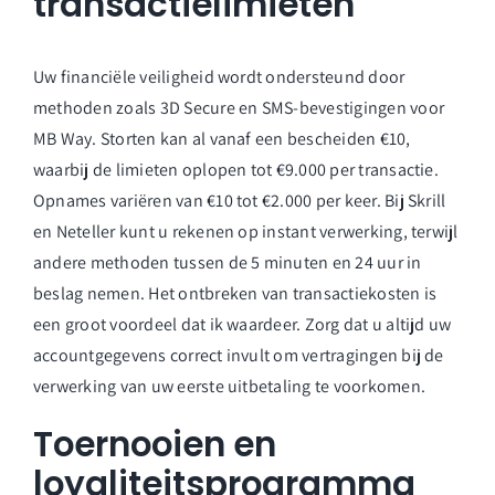
transactielimieten
Uw financiële veiligheid wordt ondersteund door
methoden zoals 3D Secure en SMS-bevestigingen voor
MB Way. Storten kan al vanaf een bescheiden €10,
waarbij de limieten oplopen tot €9.000 per transactie.
Opnames variëren van €10 tot €2.000 per keer. Bij Skrill
en Neteller kunt u rekenen op instant verwerking, terwijl
andere methoden tussen de 5 minuten en 24 uur in
beslag nemen. Het ontbreken van transactiekosten is
een groot voordeel dat ik waardeer. Zorg dat u altijd uw
accountgegevens correct invult om vertragingen bij de
verwerking van uw eerste uitbetaling te voorkomen.
Toernooien en
loyaliteitsprogramma