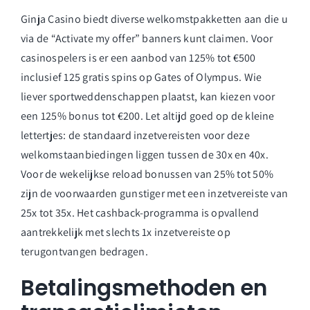
Ginja Casino biedt diverse welkomstpakketten aan die u
via de “Activate my offer” banners kunt claimen. Voor
casinospelers is er een aanbod van 125% tot €500
inclusief 125 gratis spins op Gates of Olympus. Wie
liever sportweddenschappen plaatst, kan kiezen voor
een 125% bonus tot €200. Let altijd goed op de kleine
lettertjes: de standaard inzetvereisten voor deze
welkomstaanbiedingen liggen tussen de 30x en 40x.
Voor de wekelijkse reload bonussen van 25% tot 50%
zijn de voorwaarden gunstiger met een inzetvereiste van
25x tot 35x. Het cashback-programma is opvallend
aantrekkelijk met slechts 1x inzetvereiste op
terugontvangen bedragen.
Betalingsmethoden en