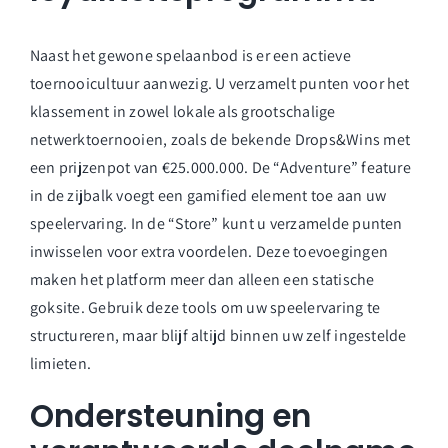
Naast het gewone spelaanbod is er een actieve
toernooicultuur aanwezig. U verzamelt punten voor het
klassement in zowel lokale als grootschalige
netwerktoernooien, zoals de bekende Drops&Wins met
een prijzenpot van €25.000.000. De “Adventure” feature
in de zijbalk voegt een gamified element toe aan uw
speelervaring. In de “Store” kunt u verzamelde punten
inwisselen voor extra voordelen. Deze toevoegingen
maken het platform meer dan alleen een statische
goksite. Gebruik deze tools om uw speelervaring te
structureren, maar blijf altijd binnen uw zelf ingestelde
limieten.
Ondersteuning en