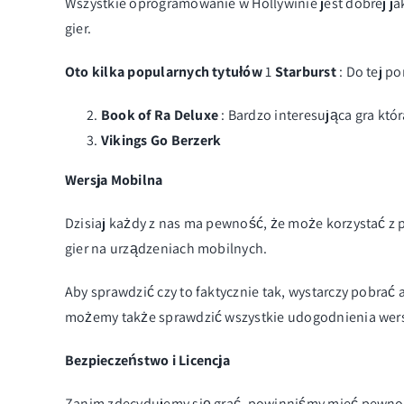
Wszystkie oprogramowanie w Hollywinie jest dobrej jako
gier.
Oto kilka popularnych tytułów
1
Starburst
: Do tej p
Book of Ra Deluxe
: Bardzo interesująca gra któ
Vikings Go Berzerk
Wersja Mobilna
Dzisiaj każdy z nas ma pewność, że może korzystać z
gier na urządzeniach mobilnych.
Aby sprawdzić czy to faktycznie tak, wystarczy pobrać
możemy także sprawdzić wszystkie udogodnienia wersj
Bezpieczeństwo i Licencja
Zanim zdecydujemy się grać, powinniśmy mieć pewność