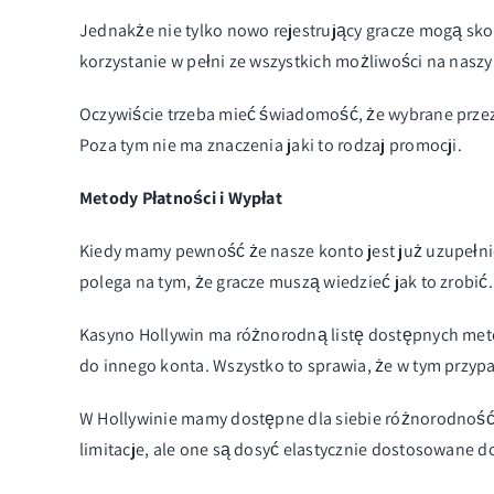
Jednakże nie tylko nowo rejestrujący gracze mogą skor
korzystanie w pełni ze wszystkich możliwości na nasz
Oczywiście trzeba mieć świadomość, że wybrane przez
Poza tym nie ma znaczenia jaki to rodzaj promocji.
Metody Płatności i Wypłat
Kiedy mamy pewność że nasze konto jest już uzupełni
polega na tym, że gracze muszą wiedzieć jak to zrobić.
Kasyno Hollywin ma różnorodną listę dostępnych meto
do innego konta. Wszystko to sprawia, że w tym przy
W Hollywinie mamy dostępne dla siebie różnorodność r
limitacje, ale one są dosyć elastycznie dostosowane d