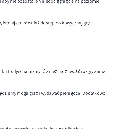
ki aby nie pozostał on niedociągnięcie na poziomie
e, istnieje tu również dostęp do klasycznej gry.
padku Hollywina mamy również możliwość rozgrywania
y będziemy mogli grać i wydawać pieniądze. Dodatkowo
o druga marka na rynku kasyn online jest