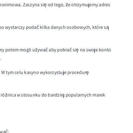
 anonimowa. Zaczyna się od tego, że otrzymujemy adres
, bo wystarczy podać kilka danych osobowych, które są
emy potem mogli używać aby pobrać się na swoje konto
.
. W tym celu kasyno wykorzystuje procedurę
 różnica w stosunku do bardziej popularnych marek
ować: