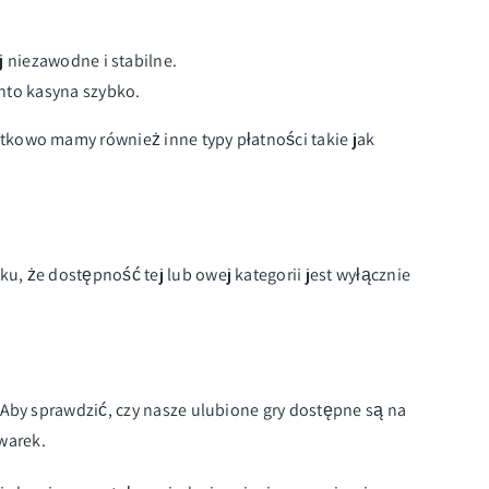
 niezawodne i stabilne.
nto kasyna szybko.
atkowo mamy również inne typy płatności takie jak
u, że dostępność tej lub owej kategorii jest wyłącznie
. Aby sprawdzić, czy nasze ulubione gry dostępne są na
warek.