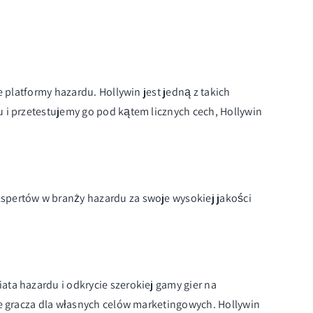
e platformy hazardu. Hollywin jest jedną z takich
u i przetestujemy go pod kątem licznych cech,
Hollywin
kspertów w branży hazardu za swoje wysokiej jakości
ata hazardu i odkrycie szerokiej gamy gier na
jne gracza dla własnych celów marketingowych. Hollywin