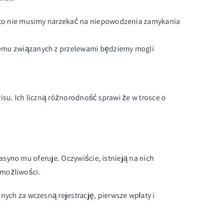
n, to nie musimy narzekać na niepowodzenia zamykania
emu związanych z przelewami będziemy mogli
isu. Ich liczną różnorodność sprawi że w trosce o
asyno mu oferuje. Oczywiście, istnieją na nich
 możliwości.
ch za wczesną rejestrację, pierwsze wpłaty i