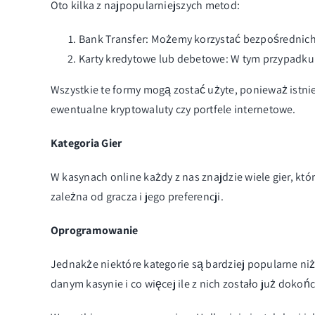
Oto kilka z najpopularniejszych metod:
Bank Transfer: Możemy korzystać bezpośrednich 
Karty kredytowe lub debetowe: W tym przypadku
Wszystkie te formy mogą zostać użyte, ponieważ istni
ewentualne kryptowaluty czy portfele internetowe.
Kategoria Gier
W kasynach online każdy z nas znajdzie wiele gier, kt
zależna od gracza i jego preferencji.
Oprogramowanie
Jednakże niektóre kategorie są bardziej popularne niż
danym kasynie i co więcej ile z nich zostało już dok