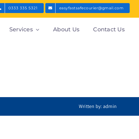
0333 335 5321
easyfastsafecourier@gmail.com
Services
About Us
Contact Us
Written by: admin