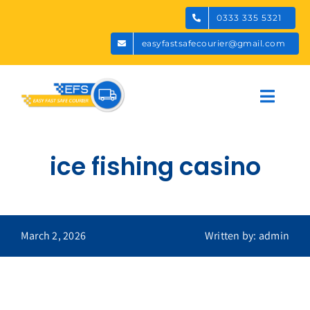
Skip
0333 335 5321
to
easyfastsafecourier@gmail.com
content
Toggl
Navig
Home
ice fishing casino
Services
About Us
March 2, 2026
Written by: admin
Contact Us