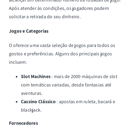
Após atender às condições, os jogadores podem
solicitar a retirada do seu dinheiro.
Jogos e Categorias
O oferece uma vasta seleção de jogos para todos os
gostos e preferências. Alguns dos principais jogos
incluem:
Slot Machines
: mais de 2000 máquinas de slot
com temáticas variadas, desde fantasias até
aventuras.
Cassino Clássico
: apostas em ruleta, bacará e
blackjack.
Fornecedores