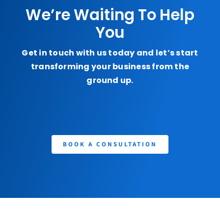
We’re Waiting To Help
You
Get in touch with us today and let’s start
transforming your business from the
ground up.
BOOK A CONSULTATION