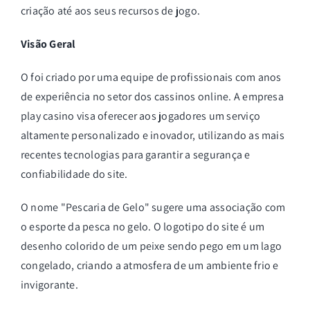
criação até aos seus recursos de jogo.
Visão Geral
O foi criado por uma equipe de profissionais com anos
de experiência no setor dos cassinos online. A empresa
play casino
visa oferecer aos jogadores um serviço
altamente personalizado e inovador, utilizando as mais
recentes tecnologias para garantir a segurança e
confiabilidade do site.
O nome "Pescaria de Gelo" sugere uma associação com
o esporte da pesca no gelo. O logotipo do site é um
desenho colorido de um peixe sendo pego em um lago
congelado, criando a atmosfera de um ambiente frio e
invigorante.