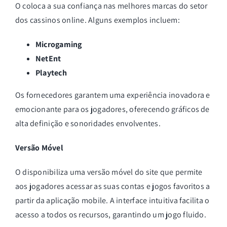
O coloca a sua confiança nas melhores marcas do setor
dos cassinos online. Alguns exemplos incluem:
Microgaming
NetEnt
Playtech
Os fornecedores garantem uma experiência inovadora e
emocionante para os jogadores, oferecendo gráficos de
alta definição e sonoridades envolventes.
Versão Móvel
O disponibiliza uma versão móvel do site que permite
aos jogadores acessar as suas contas e jogos favoritos a
partir da aplicação mobile. A interface intuitiva facilita o
acesso a todos os recursos, garantindo um jogo fluido.