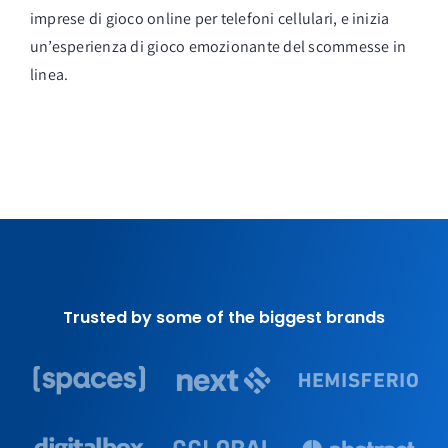
imprese di gioco online per telefoni cellulari, e inizia
un’esperienza di gioco emozionante del scommesse in
linea.
Trusted by some of the biggest brands