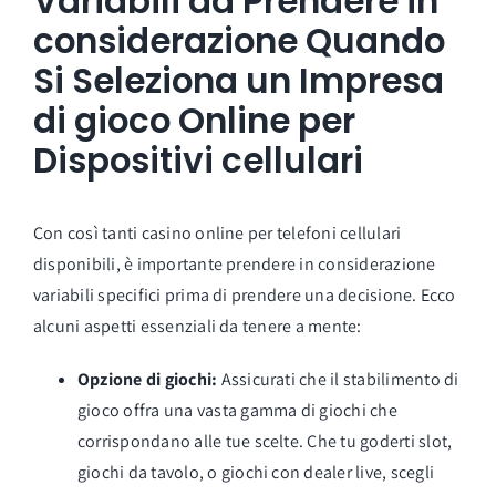
Variabili da Prendere in
considerazione Quando
Si Seleziona un Impresa
di gioco Online per
Dispositivi cellulari
Con così tanti casino online per telefoni cellulari
disponibili, è importante prendere in considerazione
variabili specifici prima di prendere una decisione. Ecco
alcuni aspetti essenziali da tenere a mente:
Opzione di giochi:
Assicurati che il stabilimento di
gioco offra una vasta gamma di giochi che
corrispondano alle tue scelte. Che tu goderti slot,
giochi da tavolo, o giochi con dealer live, scegli