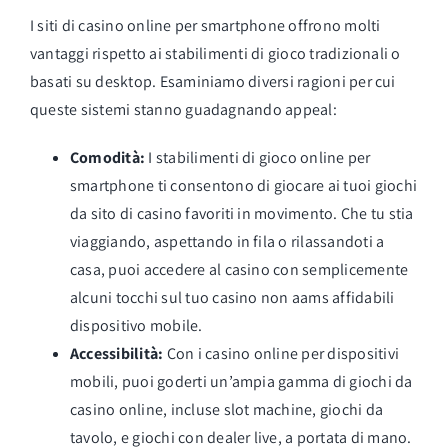
I siti di casino online per smartphone offrono molti
vantaggi rispetto ai stabilimenti di gioco tradizionali o
basati su desktop. Esaminiamo diversi ragioni per cui
queste sistemi stanno guadagnando appeal:
Comodità:
I stabilimenti di gioco online per
smartphone ti consentono di giocare ai tuoi giochi
da sito di casino favoriti in movimento. Che tu stia
viaggiando, aspettando in fila o rilassandoti a
casa, puoi accedere al casino con semplicemente
alcuni tocchi sul tuo
casino non aams affidabili
dispositivo mobile.
Accessibilità:
Con i casino online per dispositivi
mobili, puoi goderti un’ampia gamma di giochi da
casino online, incluse slot machine, giochi da
tavolo, e giochi con dealer live, a portata di mano.