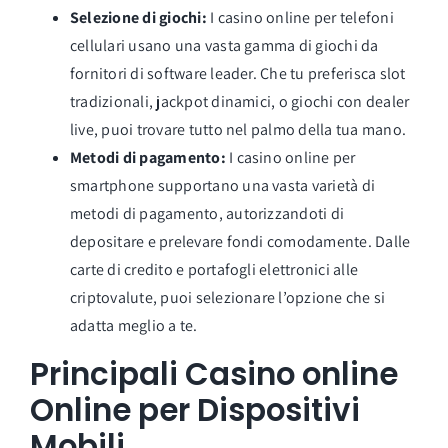
Selezione di giochi:
I casino online per telefoni
cellulari usano una vasta gamma di giochi da
fornitori di software leader. Che tu preferisca slot
tradizionali, jackpot dinamici, o giochi con dealer
live, puoi trovare tutto nel palmo della tua mano.
Metodi di pagamento:
I casino online per
smartphone supportano una vasta varietà di
metodi di pagamento, autorizzandoti di
depositare e prelevare fondi comodamente. Dalle
carte di credito e portafogli elettronici alle
criptovalute, puoi selezionare l’opzione che si
adatta meglio a te.
Principali Casino online
Online per Dispositivi
Mobili