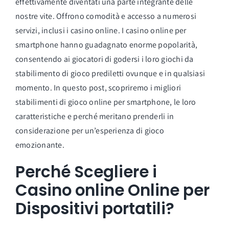
effettivamente diventati una parte integrante delle
nostre vite. Offrono comodità e accesso a numerosi
servizi, inclusi i casino online. I casino online per
smartphone hanno guadagnato enorme popolarità,
consentendo ai giocatori di godersi i loro giochi da
stabilimento di gioco prediletti ovunque
e in qualsiasi
momento. In questo post, scopriremo i migliori
stabilimenti di gioco online per smartphone, le loro
caratteristiche e perché meritano prenderli in
considerazione per un’esperienza di gioco
emozionante.
Perché Scegliere i
Casino online Online per
Dispositivi portatili?