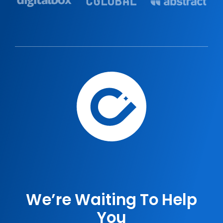
We’re Waiting To Help
You