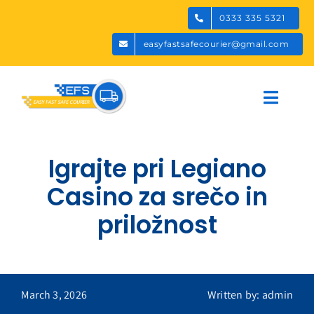
Skip
0333 335 5321
to
easyfastsafecourier@gmail.com
content
Toggl
Navig
Home
Igrajte pri Legiano
Casino za srečo in
Services
priložnost
About Us
Contact Us
March 3, 2026
Written by: admin