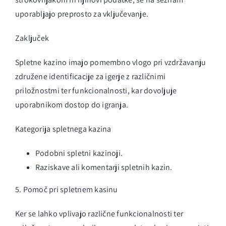
uporabljajo preprosto za vključevanje.
Zaključek
Spletne kazino imajo pomembno vlogo pri vzdržavanju
združene identificacije za igerje z različnimi
priložnostmi ter funkcionalnosti, kar dovoljuje
uporabnikom dostop do igranja.
Kategorija spletnega kazina
Podobni spletni kazinoji.
Raziskave ali komentarji spletnih kazin.
5. Pomoč pri spletnem kasinu
Ker se lahko vplivajo različne funkcionalnosti ter