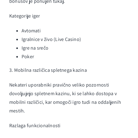
bonusov je ponujen tukaj.
Kategorije iger
Avtomati
Igralnice v živo (Live Casino)
Igre na srečo
Poker
3. Mobilna različica spletnega kazina
Nekateri uporabniki pravično veliko pozornosti
dovoljujejo spletnem kazinu, ki se lahko dostopa v
mobilni različici, kar omogoči igro tudi na oddaljenih
mestih.
Razlaga funkcionalnosti