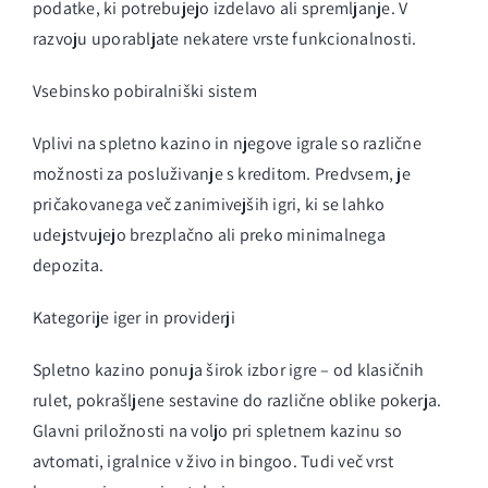
podatke, ki potrebujejo izdelavo ali spremljanje. V
razvoju uporabljate nekatere vrste funkcionalnosti.
Vsebinsko pobiralniški sistem
Vplivi na spletno kazino in njegove igrale so različne
možnosti za posluživanje s kreditom. Predvsem, je
pričakovanega več zanimivejših igri, ki se lahko
udejstvujejo brezplačno ali preko minimalnega
depozita.
Kategorije iger in providerji
Spletno kazino ponuja širok izbor igre – od klasičnih
rulet, pokrašljene sestavine do različne oblike pokerja.
Glavni priložnosti na voljo pri spletnem kazinu so
avtomati, igralnice v živo in bingoo. Tudi več vrst