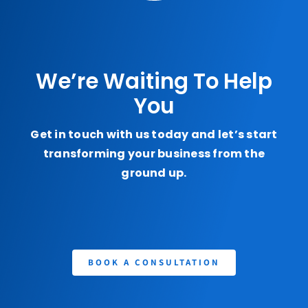
We’re Waiting To Help
You
Get in touch with us today and let’s start
transforming your business from the
ground up.
BOOK A CONSULTATION