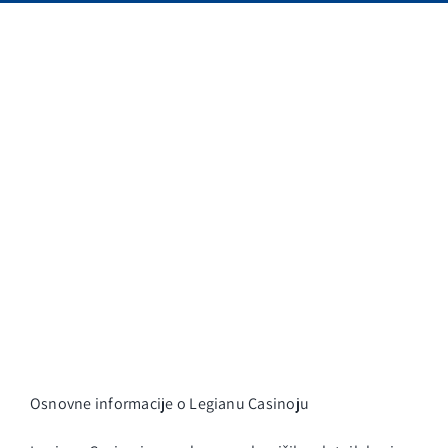
Osnovne informacije o Legianu Casinoju