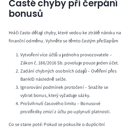
Časté chyby při čerpání
bonusů
Hráči často dělají chyby, které vedou ke ztrátě nároku na
finanční odměnu. Vyhněte se těmto častým přešlapům
Vytvoření více účtů u jednoho provozovatele –
Zákon č. 186/2016 Sb. povoluje pouze jeden účet.
Zadání chybných osobních údajů – Ověření přes
BankID následně selže.
Ignorování podmínek protočení – Snažíte se
vybrat bonus, který vyžaduje sázky.
Prošvihnutí časového limitu – Bonusové
prostředky zmizí z účtu po uplynutí platnosti.
Co se stane poté: Pokud se pokusíte o duplicitní