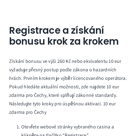
Registrace a získání
bonusu krok za krokem
Získání bonusu ve výši 260 Kč nebo ekvivalentu 10 eur
vyžaduje přesný postup podle zákona o hazardních
hrách. Prvním krokem je výběr licencovaného operátora.
Pokud hledáte aktuální možnosti, zde najdete 10 eur
zdarma pro Čechy, které splňují zákonné standardy.
Následujte tyto kroky pro úspěšnou aktivaci.
10 eur
zdarma pro Čechy
Otevřete webové stránky vybraného casina a
klikněte na tlačítko “Registrace”.