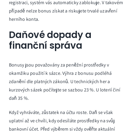
registraci, systém vás automaticky zablokuje. V takovém
případě nelze bonus získat a riskujete trvalé uzavření
herního konta.
Daňové dopady a
finanční správa
Bonusy jsou považovány za peněžní prostředky v
okamžiku použití k sázce. Výhra z bonusu podléhá
zdanění dle platných zákonů. U technických her a
kurzových sázek počítejte se sazbou 23 %. U loterií činí
daň 35 %.
Když vyhráváte, zůstatek na účtu roste. Daň se však
uplatní až ve chvíli, kdy odesíláte prostředky na svůj
bankovní účet. Před výběrem si vždy ověřte aktuální