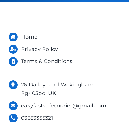
Home
Privacy Policy
Terms & Conditions
26 Dalley road Wokingham,
Rg405bq, UK
easyfastsafecourier
@gmail.com
03333355321