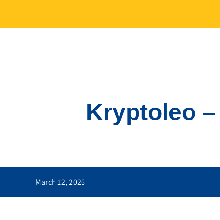
Skip
to
content
Kryptoleo –
March 12, 2026