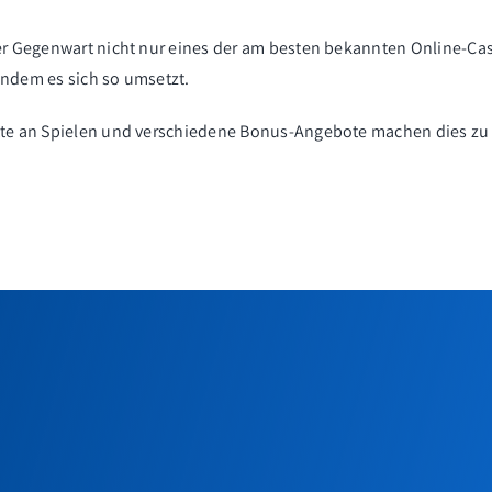
der Gegenwart nicht nur eines der am besten bekannten Online-Casi
indem es sich so umsetzt.
ette an Spielen und verschiedene Bonus-Angebote machen dies zu