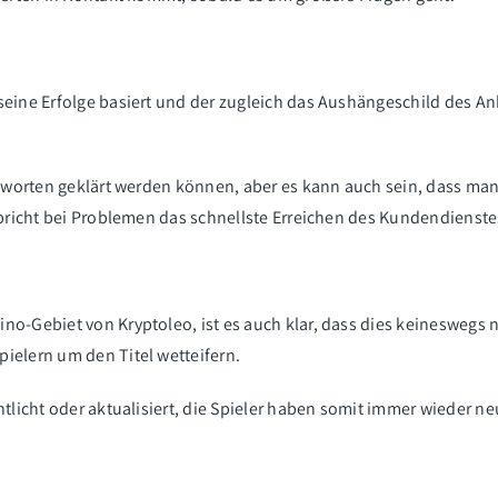
eine Erfolge basiert und der zugleich das Aushängeschild des Anbi
ntworten geklärt werden können, aber es kann auch sein, dass man 
spricht bei Problemen das schnellste Erreichen des Kundendienste
o-Gebiet von Kryptoleo, ist es auch klar, dass dies keineswegs n
ielern um den Titel wetteifern.
ntlicht oder aktualisiert, die Spieler haben somit immer wieder 