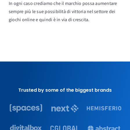
In ogni caso crediamo che il marchio possa aumentare
sempre più le sue possibilità di vittoria nel settore dei
giochi online e quindi è in via di crescita.
Trusted by some of the biggest brands