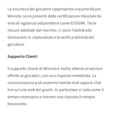
La sicurezza dei giocatori rappresenta una priorità per
Winnita: sono presenti delle certificazioni rilasciate da
ente di vigilanza indipendenti come ECOGRA. Tra le
misure adottate dal marchio, ci sono l’abilità alle
transazioni in criptovaluta e la verifica identità del
giocatore.
Supporto Clienti
Il supporto clienti di Winnita è molto attento al servizio
offerto ai giocatori, con una risposta immediata. La
comunicazione può avvenire tramite mail oppure chat
live sul sito web dei giochi. In particolare si nota come il
tempo necessario a ricevere una risposta è sempre
brevissimo.