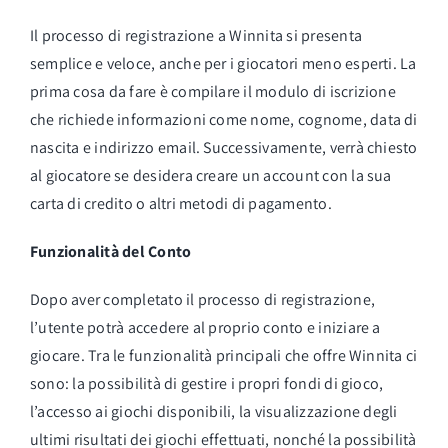
Il processo di registrazione a Winnita si presenta
semplice e veloce, anche per i giocatori meno esperti. La
prima cosa da fare è compilare il modulo di iscrizione
che richiede informazioni come nome, cognome, data di
nascita e indirizzo email. Successivamente, verrà chiesto
al giocatore se desidera creare un account con la sua
carta di credito o altri metodi di pagamento.
Funzionalità del Conto
Dopo aver completato il processo di registrazione,
l’utente potrà accedere al proprio conto e iniziare a
giocare. Tra le funzionalità principali che offre Winnita ci
sono: la possibilità di gestire i propri fondi di gioco,
l’accesso ai giochi disponibili, la visualizzazione degli
ultimi risultati dei giochi effettuati, nonché la possibilità