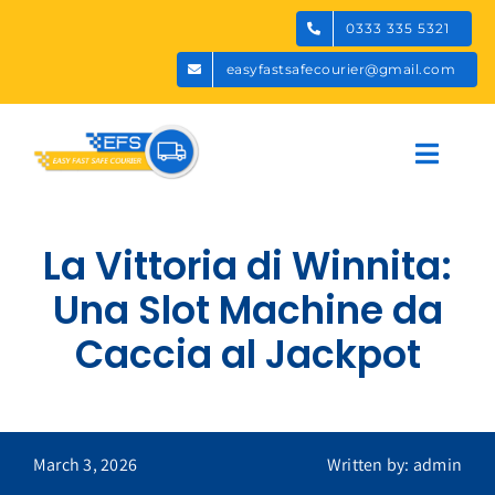
Skip
0333 335 5321
to
easyfastsafecourier@gmail.com
content
Toggl
Navig
Home
La Vittoria di Winnita:
Una Slot Machine da
Services
Caccia al Jackpot
About Us
Contact Us
March 3, 2026
Written by: admin