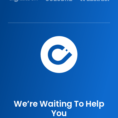
We’re Waiting To Help
You