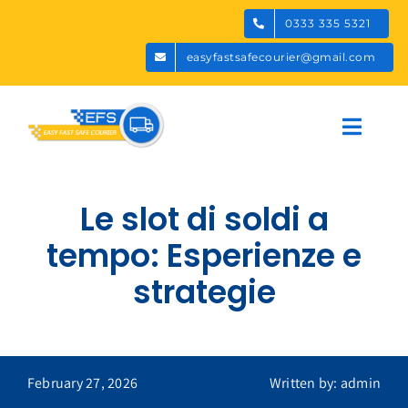
Skip
0333 335 5321
to
easyfastsafecourier@gmail.com
content
Toggl
Navig
Home
Le slot di soldi a
tempo: Esperienze e
Services
strategie
About Us
Contact Us
February 27, 2026
Written by: admin