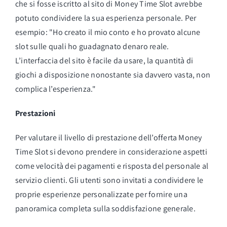
che si fosse iscritto al sito di Money Time Slot avrebbe
potuto condividere la sua esperienza personale. Per
esempio: "Ho creato il mio conto e ho provato alcune
slot sulle quali ho guadagnato denaro reale.
L’interfaccia del sito è facile da usare, la quantità di
giochi a disposizione nonostante sia davvero vasta, non
complica l’esperienza."
Prestazioni
Per valutare il livello di prestazione dell’offerta Money
Time Slot si devono prendere in considerazione aspetti
come velocità dei pagamenti e risposta del personale al
servizio clienti. Gli utenti sono invitati a condividere le
proprie esperienze personalizzate per fornire una
panoramica completa sulla soddisfazione generale.