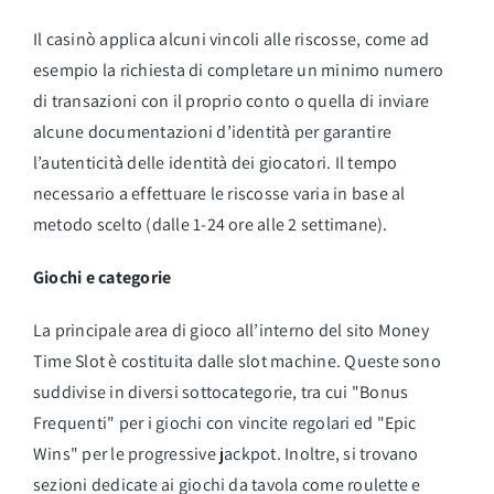
Il casinò applica alcuni vincoli alle riscosse, come ad
esempio la richiesta di completare un minimo numero
di transazioni con il proprio conto o quella di inviare
alcune documentazioni d’identità per garantire
l’autenticità delle identità dei giocatori. Il tempo
necessario a effettuare le riscosse varia in base al
metodo scelto (dalle 1-24 ore alle 2 settimane).
Giochi e categorie
La principale area di gioco all’interno del sito Money
Time Slot è costituita dalle slot machine. Queste sono
suddivise in diversi sottocategorie, tra cui "Bonus
Frequenti" per i giochi con vincite regolari ed "Epic
Wins" per le progressive jackpot. Inoltre, si trovano
sezioni dedicate ai giochi da tavola come roulette e