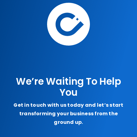
We’re Waiting To Help
You
Get in touch with us today and let’s start
transforming your business from the
ground up.