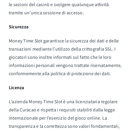
le sezioni del casinò e svolgere qualunque attività
tramite un’unica sessione di accesso.
Sicurezza
Money Time Slot garantisce la sicurezza dei dati e delle
transazioni mediante l’utilizzo della crittografia SSL. I
giocatori sono inoltre informati sul fatto che le loro
informazioni personali vengono trattate riservatamente,
conformemente alla politica di protezione dei dati.
Licenza
L’azienda Money Time Slot è una licenziataria regolare
della Curacao e rispetta i requisiti stabiliti dalla legge
internazionale per l’esercizio del gioco online. La
transparenza e la correttezza sono valori fondamentali,