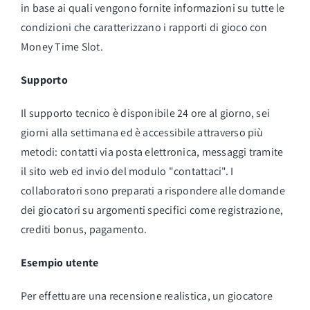
in base ai quali vengono fornite informazioni su tutte le
condizioni che caratterizzano i rapporti di gioco con
Money Time Slot.
Supporto
Il supporto tecnico è disponibile 24 ore al giorno, sei
giorni alla settimana ed è accessibile attraverso più
metodi: contatti via posta elettronica, messaggi tramite
il sito web ed invio del modulo "contattaci". I
collaboratori sono preparati a rispondere alle domande
dei giocatori su argomenti specifici come registrazione,
crediti bonus, pagamento.
Esempio utente
Per effettuare una recensione realistica, un giocatore