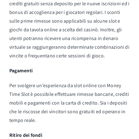
crediti gratuiti senza deposito per le nuove iscrizioni ed i
bonus di accoglienza per i giocatori regolari. I sconti
sulle prime rimesse sono applicabili su alcune slot e
giochi da tavola online a scelta del casinò. Inoltre, gli
utenti potranno ricevere una ricompensa in denaro
virtuale se raggiungeranno determinate combinazioni di
vincite o frequentano certe sessioni di gioco.
Pagamenti
Per svolgere un’esperienza da slot online con Money
Time Slot è possibile effettuare rimesse bancarie, crediti
mobili e pagamenti con la carta di credito. Sia i depositi
che le riscosse dei vincitori sono gratuiti ed operano in
tempo reale.
Ritiro dei fondi