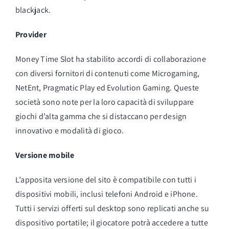
blackjack.
Provider
Money Time Slot ha stabilito accordi di collaborazione
con diversi fornitori di contenuti come Microgaming,
NetEnt, Pragmatic Play ed Evolution Gaming. Queste
società sono note per la loro capacità di sviluppare
giochi d’alta gamma che si distaccano per design
innovativo e modalità di gioco.
Versione mobile
L’apposita versione del sito è compatibile con tutti i
dispositivi mobili, inclusi telefoni Android e iPhone.
Tutti i servizi offerti sul desktop sono replicati anche su
dispositivo portatile; il giocatore potrà accedere a tutte