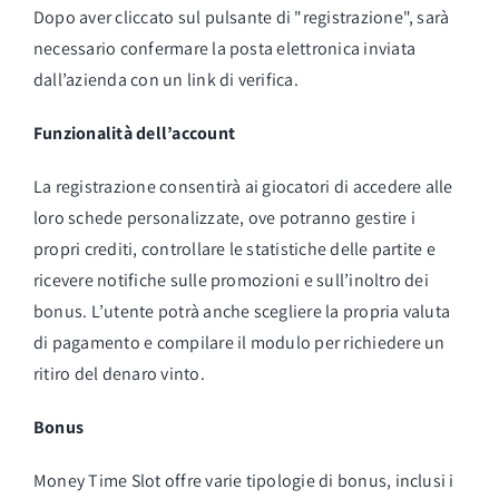
Dopo aver cliccato sul pulsante di "registrazione", sarà
necessario confermare la posta elettronica inviata
dall’azienda con un link di verifica.
Funzionalità dell’account
La registrazione consentirà ai giocatori di accedere alle
loro schede personalizzate, ove potranno gestire i
propri crediti, controllare le statistiche delle partite e
ricevere notifiche sulle promozioni e sull’inoltro dei
bonus. L’utente potrà anche scegliere la propria valuta
di pagamento e compilare il modulo per richiedere un
ritiro del denaro vinto.
Bonus
Money Time Slot offre varie tipologie di bonus, inclusi i