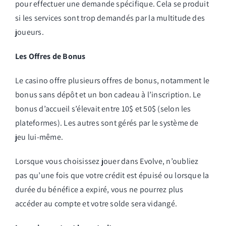
pour effectuer une demande spécifique. Cela se produit
si les services sont trop demandés par la multitude des
joueurs.
Les Offres de Bonus
Le casino offre plusieurs offres de bonus, notamment le
bonus sans dépôt et un bon cadeau à l’inscription. Le
bonus d’accueil s’élevait entre 10$ et 50$ (selon les
plateformes). Les autres sont gérés par le système de
jeu lui-même.
Lorsque vous choisissez jouer dans Evolve, n’oubliez
pas qu’une fois que votre crédit est épuisé ou lorsque la
durée du bénéfice a expiré, vous ne pourrez plus
accéder au compte et votre solde sera vidangé.