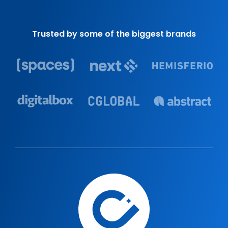
Trusted by some of the biggest brands