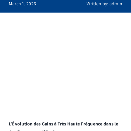
March 1, 2026
Written by: admin
L’Évolution des Gains à Très Haute Fréquence dans le