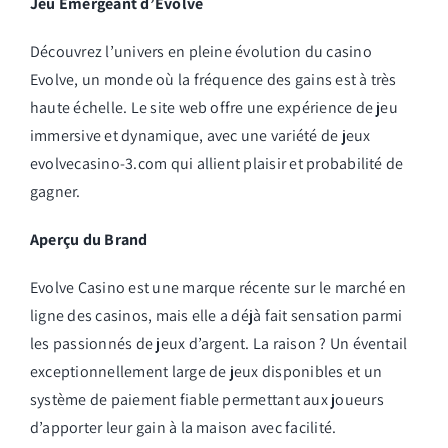
Jeu Émergeant d’Evolve
Découvrez l’univers en pleine évolution du casino
Evolve, un monde où la fréquence des gains est à très
haute échelle. Le site web offre une expérience de jeu
immersive et dynamique, avec une variété de jeux
evolvecasino-3.com
qui allient plaisir et probabilité de
gagner.
Aperçu du Brand
Evolve Casino est une marque récente sur le marché en
ligne des casinos, mais elle a déjà fait sensation parmi
les passionnés de jeux d’argent. La raison ? Un éventail
exceptionnellement large de jeux disponibles et un
système de paiement fiable permettant aux joueurs
d’apporter leur gain à la maison avec facilité.