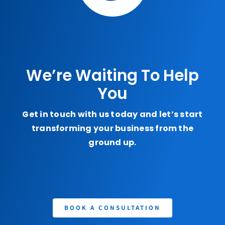
We’re Waiting To Help
You
Get in touch with us today and let’s start
transforming your business from the
ground up.
BOOK A CONSULTATION