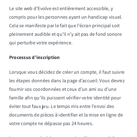
Le site web d’Evolve est entièrement accessible, y
compris pour les personnes ayant un handicap visuel.
Cela se manifeste par le fait que l’écran principal soit
pleinement audible et qu’il n’y ait pas de fond sonore
qui perturbe votre expérience.
Processus d’inscription
Lorsque vous décidez de créer un compte, il faut suivre
les étapes données dans la page d’accueil. Vous devrez
fournir vos coordonnées et ceux d’un ami ou d’une
famille afin qu’ils puissent vérifier votre identité pour
éviter tout faux jeu. Le temps mis entre l’envoi des
documents de pièces à identifier et la mise en ligne de
votre compte ne dépasse pas 24 heures.