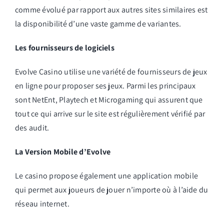
comme évolué par rapport aux autres sites similaires est
la disponibilité d’une vaste gamme de variantes.
Les fournisseurs de logiciels
Evolve Casino utilise une variété de fournisseurs de jeux
en ligne pour proposer ses jeux. Parmi les principaux
sont NetEnt, Playtech et Microgaming qui assurent que
tout ce qui arrive sur le site est régulièrement vérifié par
des audit.
La Version Mobile d’Evolve
Le casino propose également une application mobile
qui permet aux joueurs de jouer n’importe où à l’aide du
réseau internet.