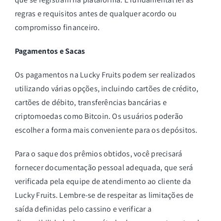
regras e requisitos antes de qualquer acordo ou
compromisso financeiro.
Pagamentos e Sacas
Os pagamentos na Lucky Fruits podem ser realizados
utilizando várias opções, incluindo cartões de crédito,
cartões de débito, transferências bancárias e
criptomoedas como Bitcoin. Os usuários poderão
escolher a forma mais conveniente para os depósitos.
Para o saque dos prêmios obtidos, você precisará
fornecer documentação pessoal adequada, que será
verificada pela equipe de atendimento ao cliente da
Lucky Fruits. Lembre-se de respeitar as limitações de
saída definidas pelo cassino e verificar a