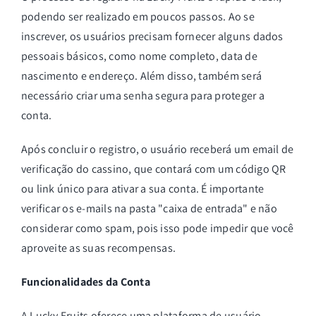
podendo ser realizado em poucos passos. Ao se
inscrever, os usuários precisam fornecer alguns dados
pessoais básicos, como nome completo, data de
nascimento e endereço. Além disso, também será
necessário criar uma senha segura para proteger a
conta.
Após concluir o registro, o usuário receberá um email de
verificação do cassino, que contará com um código QR
ou link único para ativar a sua conta. É importante
verificar os e-mails na pasta "caixa de entrada" e não
considerar como spam, pois isso pode impedir que você
aproveite as suas recompensas.
Funcionalidades da Conta
A Lucky Fruits oferece uma plataforma de usuário