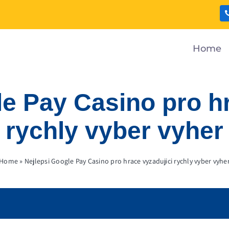
Home
le Pay Casino pro hr
rychly vyber vyher
Home
»
Nejlepsi Google Pay Casino pro hrace vyzadujici rychly vyber vyhe