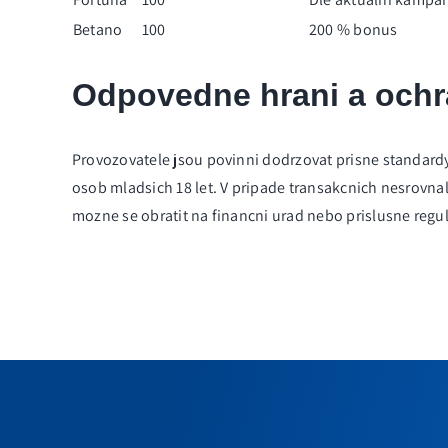
Betano
100
200 % bonus
Odpovedne hrani a ochr
Provozovatele jsou povinni dodrzovat prisne standardy 
osob mladsich 18 let. V pripade transakcnich nesrovnal
mozne se obratit na financni urad nebo prislusne reg