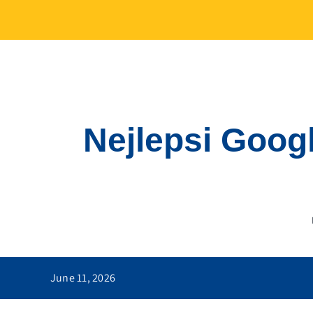
Skip
to
content
Nejlepsi Goog
June 11, 2026