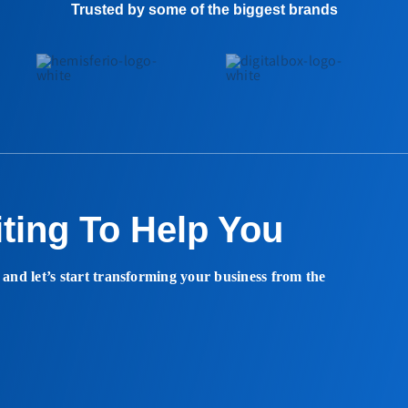
Trusted by some of the biggest brands
ting To Help You
 and let’s start transforming your business from the