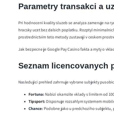
Parametry transakci a u
Pri hodnoceni kvality sluzeb se analyza zameruje na ry
hracsky ucet bez dalsich poplatku. Rozptyl minimalnic
prostrednictvim teto metody zustavaji v ceskem prostr
Jak bezpecne je Google Pay Casino fakta a myty o vkla
Seznam licencovanych p
Nasledujici prehled zahrnuje vybrane subjekty pusobic
Fortuna:
Nabizi okamzite vklady s limitem od 1
Tipsport:
Disponuje rozsahlym systemem mobilnic
Chance:
Podobne jako u predchoziho subjektu, pl