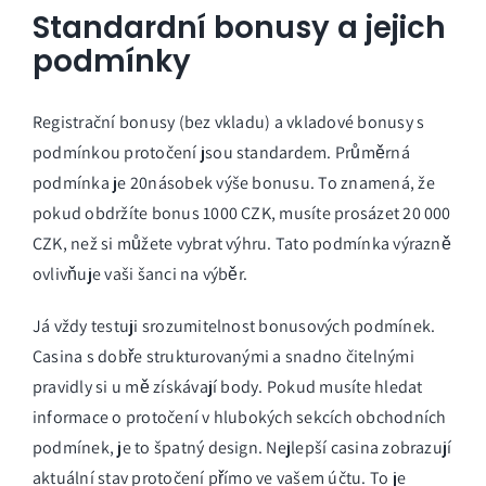
Standardní bonusy a jejich
podmínky
Registrační bonusy (bez vkladu) a vkladové bonusy s
podmínkou protočení jsou standardem. Průměrná
podmínka je 20násobek výše bonusu. To znamená, že
pokud obdržíte bonus 1000 CZK, musíte prosázet 20 000
CZK, než si můžete vybrat výhru. Tato podmínka výrazně
ovlivňuje vaši šanci na výběr.
Já vždy testuji srozumitelnost bonusových podmínek.
Casina s dobře strukturovanými a snadno čitelnými
pravidly si u mě získávají body. Pokud musíte hledat
informace o protočení v hlubokých sekcích obchodních
podmínek, je to špatný design. Nejlepší casina zobrazují
aktuální stav protočení přímo ve vašem účtu. To je