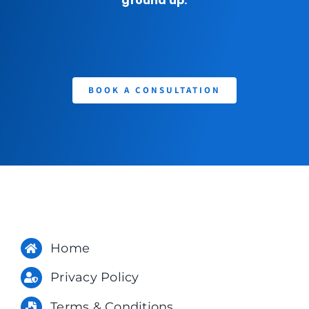
ground up.
BOOK A CONSULTATION
Home
Privacy Policy
Terms & Conditions