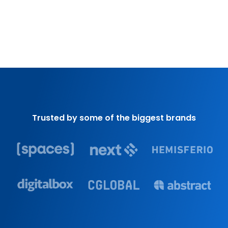
Trusted by some of the biggest brands