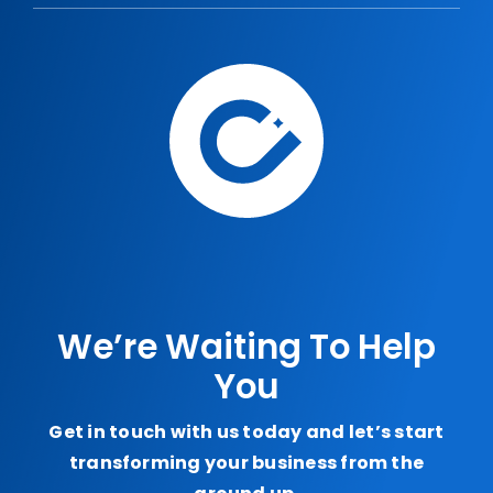
We’re Waiting To Help
You
Get in touch with us today and let’s start
transforming your business from the