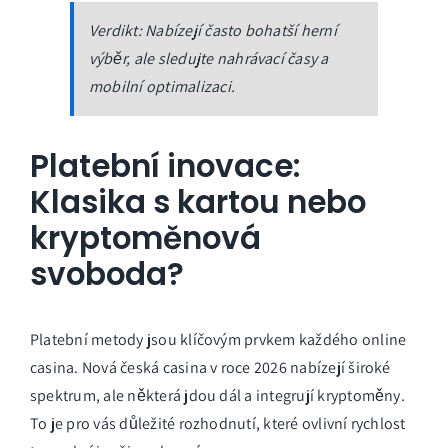
Verdikt: Nabízejí často bohatší herní
výběr, ale sledujte nahrávací časy a
mobilní optimalizaci.
Platební inovace:
Klasika s kartou nebo
kryptoměnová
svoboda?
Platební metody jsou klíčovým prvkem každého online
casina. Nová česká casina v roce 2026 nabízejí široké
spektrum, ale některá jdou dál a integrují kryptoměny.
To je pro vás důležité rozhodnutí, které ovlivní rychlost