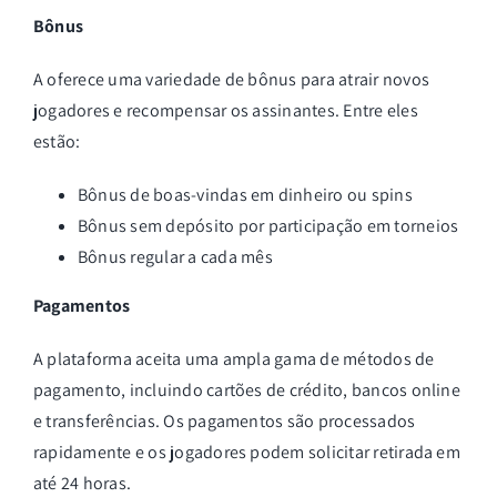
Bônus
A oferece uma variedade de bônus para atrair novos
jogadores e recompensar os assinantes. Entre eles
estão:
Bônus de boas-vindas em dinheiro ou spins
Bônus sem depósito por participação em torneios
Bônus regular a cada mês
Pagamentos
A plataforma aceita uma ampla gama de métodos de
pagamento, incluindo cartões de crédito, bancos online
e transferências. Os pagamentos são processados
rapidamente e os jogadores podem solicitar retirada em
até 24 horas.