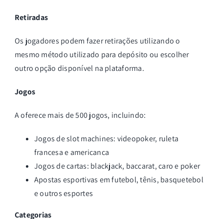
Retiradas
Os jogadores podem fazer retirações utilizando o
mesmo método utilizado para depósito ou escolher
outro opção disponível na plataforma.
Jogos
A oferece mais de 500 jogos, incluindo:
Jogos de slot machines: videopoker, ruleta
francesa e americanca
Jogos de cartas: blackjack, baccarat, caro e poker
Apostas esportivas em futebol, tênis, basquetebol
e outros esportes
Categorias