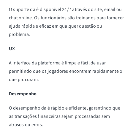
O suporte da é disponível 24/7 através do site, email ou
chat online. Os funcionários são treinados para fornecer
ajuda rápida e eficaz em qualquer questão ou
problema.
UX
A interface da plataforma é limpa e fácil de usar,
permitindo que os jogadores encontrem rapidamente o
que procuram.
Desempenho
O desempenho da é rápido e eficiente, garantindo que
as transações financeiras sejam processadas sem
atrasos ou erros.