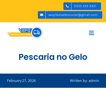
Skip
0333 335 5321
to
easyfastsafecourier@gmail.com
content
Toggl
Navig
Home
Pescaria no Gelo
Services
About Us
February 27, 2026
Written by: admin
Contact Us