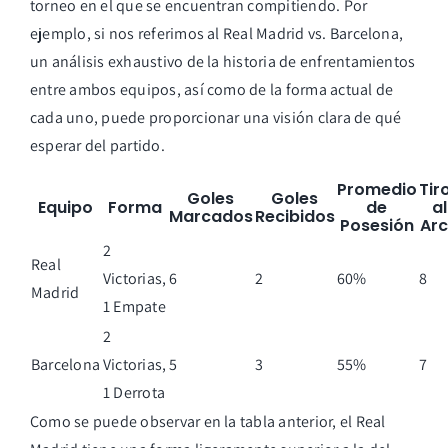
torneo en el que se encuentran compitiendo. Por
ejemplo, si nos referimos al Real Madrid vs. Barcelona,
un análisis exhaustivo de la historia de enfrentamientos
entre ambos equipos, así como de la forma actual de
cada uno, puede proporcionar una visión clara de qué
esperar del partido.
Promedio
Tir
Goles
Goles
Equipo
Forma
de
al
Marcados
Recibidos
Posesión
Ar
2
Real
Victorias,
6
2
60%
8
Madrid
1 Empate
2
Barcelona
Victorias,
5
3
55%
7
1 Derrota
Como se puede observar en la tabla anterior, el Real