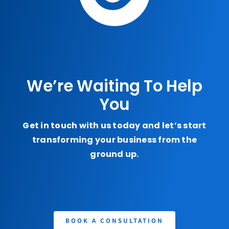
We’re Waiting To Help
You
Get in touch with us today and let’s start
transforming your business from the
ground up.
BOOK A CONSULTATION