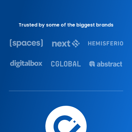
Trusted by some of the biggest brands