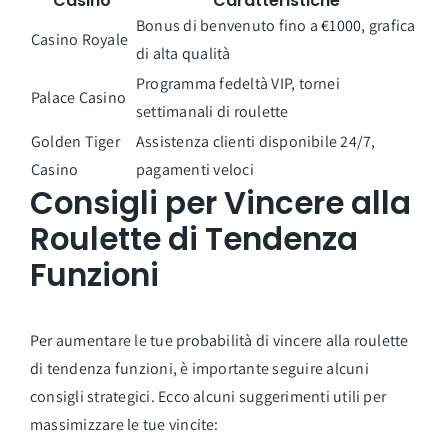
Casino
Caratteristiche
Bonus di benvenuto fino a €1000, grafica
Casino Royale
di alta qualità
Programma fedeltà VIP, tornei
Palace Casino
settimanali di roulette
Golden Tiger
Assistenza clienti disponibile 24/7,
Casino
pagamenti veloci
Consigli per Vincere alla
Roulette di Tendenza
Funzioni
Per aumentare le tue probabilità di vincere alla roulette
di tendenza funzioni, è importante seguire alcuni
consigli strategici. Ecco alcuni suggerimenti utili per
massimizzare le tue vincite: