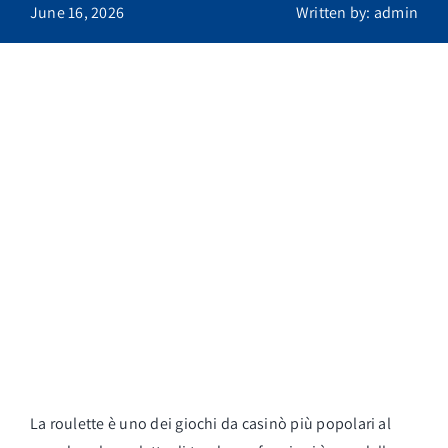
June 16, 2026
Written by: admin
La roulette è uno dei giochi da casinò più popolari al