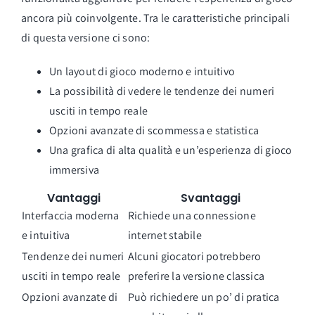
ancora più coinvolgente. Tra le caratteristiche principali
di questa versione ci sono:
Un layout di gioco moderno e intuitivo
La possibilità di vedere le tendenze dei numeri
usciti in tempo reale
Opzioni avanzate di scommessa e statistica
Una grafica di alta qualità e un’esperienza di gioco
immersiva
Vantaggi
Svantaggi
Interfaccia moderna
Richiede una connessione
e intuitiva
internet stabile
Tendenze dei numeri
Alcuni giocatori potrebbero
usciti in tempo reale
preferire la versione classica
Opzioni avanzate di
Può richiedere un po’ di pratica