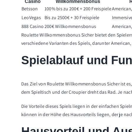
Casino
Willkommensbonus
R
Betsson
100% bis zu 200€ + 200 Freispiele
American,
LeoVegas
Bis zu 2500€ + 30 Freispiele
Immersive
888 Casino
200€ Willkommensbonus
American,
Roulette Willkommensbonus Sicher bietet den Spielern
verschiedene Varianten des Spiels, darunter American
Spielablauf und Fu
Das Ziel von Roulette Willkommensbonus Sicher ist es, 
dem Spieltisch und der Croupier dreht das Rad. Je na
Die Vorteile dieses Spiels liegen in der einfachen Spi
können in der Höhe des Hausvorteils liegen, der je nach 
Hausvorteil und Au