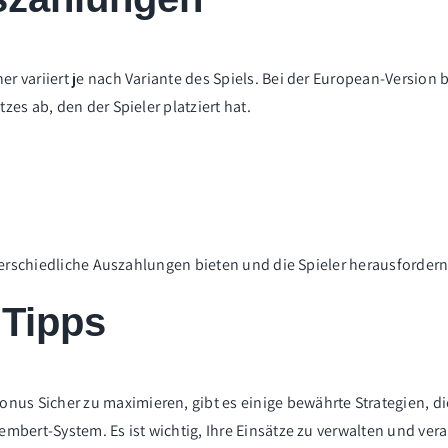
 variiert je nach Variante des Spiels. Bei der European-Version b
es ab, den der Spieler platziert hat.
terschiedliche Auszahlungen bieten und die Spieler herausfordern,
 Tipps
s Sicher zu maximieren, gibt es einige bewährte Strategien, 
mbert-System. Es ist wichtig, Ihre Einsätze zu verwalten und ve