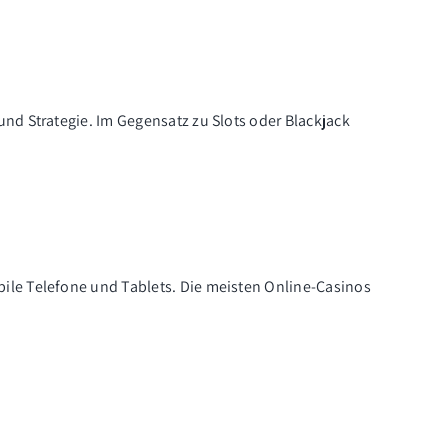
nd Strategie. Im Gegensatz zu Slots oder Blackjack
ile Telefone und Tablets. Die meisten Online-Casinos