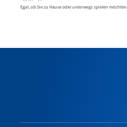
Egal, ob Sie zu Hause oder unterwegs spielen möchten,