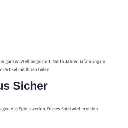
er ganzen Welt begeistert. Mit 15 Jahren Erfahrung im
 Artikel mit Ihnen teilen.
s Sicher
gen des Spiels werfen. Dieses Spiel wird in vielen