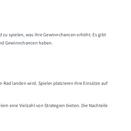
 zu spielen, was ihre Gewinnchancen erhöht. Es gibt
n und Gewinnchancen haben.
-Rad landen wird. Spieler platzieren ihre Einsätze auf
ern eine Vielzahl von Strategien bieten. Die Nachteile