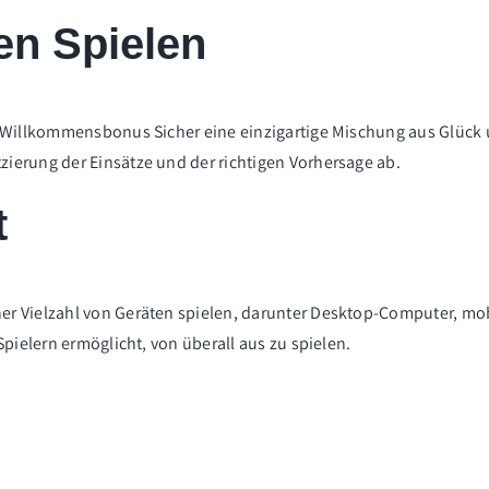
en Spielen
 Willkommensbonus Sicher eine einzigartige Mischung aus Glück u
ierung der Einsätze und der richtigen Vorhersage ab.
t
r Vielzahl von Geräten spielen, darunter Desktop-Computer, mob
Spielern ermöglicht, von überall aus zu spielen.