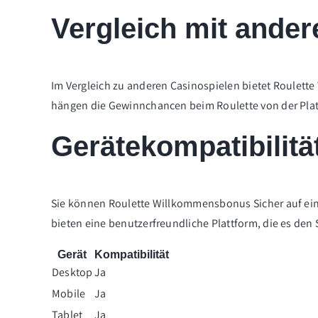
Vergleich mit ander
Im Vergleich zu anderen Casinospielen bietet Roulette
hängen die Gewinnchancen beim Roulette von der Platz
Gerätekompatibilitä
Sie können Roulette Willkommensbonus Sicher auf eine
bieten eine benutzerfreundliche Plattform, die es den 
Gerät
Kompatibilität
Desktop
Ja
Mobile
Ja
Tablet
Ja