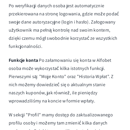
Po weryfikacji danych osoba jest automatycznie
przekierowana na stronę logowania, gdzie może podać
swoje dane autoryzacyjne (login i hasło). Załogowany
użytkownik ma pełną kontrolę nad swoim kontem,
dzięki czemu mógł swobodnie korzystać ze wszystkich
funkcjonalności.
Funkcje konta
Po załamowaniu się konta w Alfobet
osoba może wykorzystać kilka istotnych funkcji.
Pierwszymi są: "Moje Konto" oraz "Historia Wpłat". Z
nich możemy dowiedzieć się o aktualnym stanie
naszych kuponów, jak również, ile pieniędzy
wprowadziliśmy na koncie w formie wpłaty.
W sekcji "Profil" mamy dostęp do zaktualizowanego
profilu osoby i możemy tam zmienić kilka danych