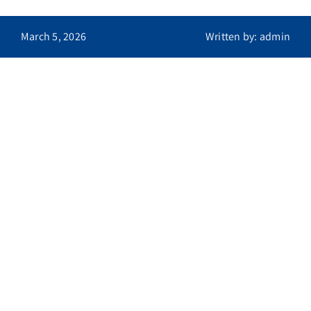
March 5, 2026
Written by: admin