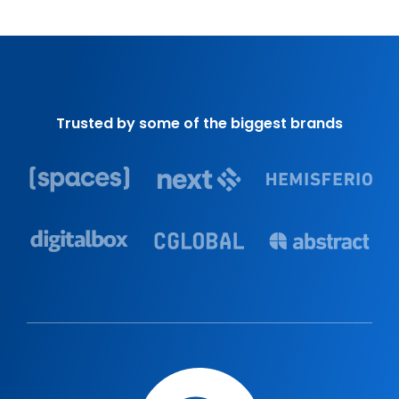
Trusted by some of the biggest brands