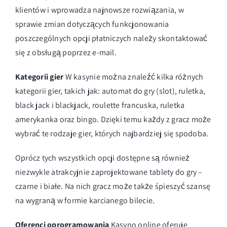
klientów i wprowadza najnowsze rozwiązania, w
sprawie zmian dotyczących funkcjonowania
poszczególnych opcji płatniczych należy skontaktować
się z obsługą poprzez e-mail.
Kategorii gier
W kasynie można znaleźć kilka różnych
kategorii gier, takich jak: automat do gry (slot), ruletka,
black jack i blackjack, roulette francuska, ruletka
amerykanka oraz bingo. Dzięki temu każdy z gracz może
wybrać te rodzaje gier, których najbardziej się spodoba.
Oprócz tych wszystkich opcji dostępne są również
niezwykle atrakcyjnie zaprojektowane tablety do gry –
czarne i białe. Na nich gracz może także śpieszyć szansę
na wygraną w formie karcianego bilecie.
Oferenci oprogramowania
Kasyno online oferuje