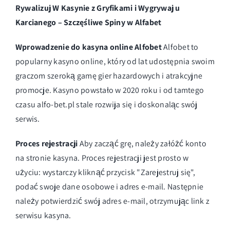
Rywalizuj W Kasynie z Gryfikami i Wygrywaj u
Karcianego – Szczęśliwe Spiny w Alfabet
Wprowadzenie do kasyna online Alfobet
Alfobet to
popularny kasyno online, który od lat udostępnia swoim
graczom szeroką gamę gier hazardowych i atrakcyjne
promocje. Kasyno powstało w 2020 roku i od tamtego
czasu
alfo-bet.pl
stale rozwija się i doskonaląc swój
serwis.
Proces rejestracji
Aby zacząć grę, należy załóżć konto
na stronie kasyna. Proces rejestracji jest prosto w
użyciu: wystarczy kliknąć przycisk "Zarejestruj się",
podać swoje dane osobowe i adres e-mail. Następnie
należy potwierdzić swój adres e-mail, otrzymując link z
serwisu kasyna.