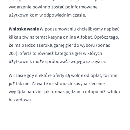
wydarzenie powinno zostać poinformowane
użytkownikom w odpowiednim czasie.
Wnioskowanie
W podsumowaniu chcielibyśmy napisać
kilka słów na temat kasyna online Alfobet. Oprócz tego,
że ma bardzo szeroką gamę gier do wyboru (ponad
200), oferta to również kategoria gier w których
użytkownik może spróbować swojego szczęścia.
W czasie gdy niektóre oferty są wolne od opłat, to inne
już tak nie. Zawarte na stronach kasyna zlecenie
wygląda bardziej jak forma spędzania urlopu niż sztuka
hazardowa.