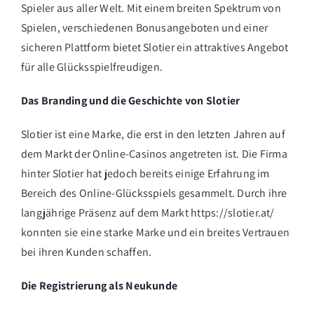
Spieler aus aller Welt. Mit einem breiten Spektrum von
Spielen, verschiedenen Bonusangeboten und einer
sicheren Plattform bietet Slotier ein attraktives Angebot
für alle Glücksspielfreudigen.
Das Branding und die Geschichte von Slotier
Slotier ist eine Marke, die erst in den letzten Jahren auf
dem Markt der Online-Casinos angetreten ist. Die Firma
hinter Slotier hat jedoch bereits einige Erfahrung im
Bereich des Online-Glücksspiels gesammelt. Durch ihre
langjährige Präsenz auf dem Markt
https://slotier.at/
konnten sie eine starke Marke und ein breites Vertrauen
bei ihren Kunden schaffen.
Die Registrierung als Neukunde