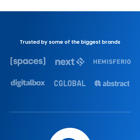
Trusted by some of the biggest brands