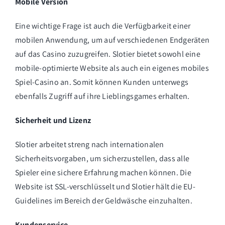
Mobile Version
Eine wichtige Frage ist auch die Verfügbarkeit einer
mobilen Anwendung, um auf verschiedenen Endgeräten
auf das Casino zuzugreifen. Slotier bietet sowohl eine
mobile-optimierte Website als auch ein eigenes mobiles
Spiel-Casino an. Somit können Kunden unterwegs
ebenfalls Zugriff auf ihre Lieblingsgames erhalten.
Sicherheit und Lizenz
Slotier arbeitet streng nach internationalen
Sicherheitsvorgaben, um sicherzustellen, dass alle
Spieler eine sichere Erfahrung machen können. Die
Website ist SSL-verschlüsselt und Slotier hält die EU-
Guidelines im Bereich der Geldwäsche einzuhalten.
Kundenservice