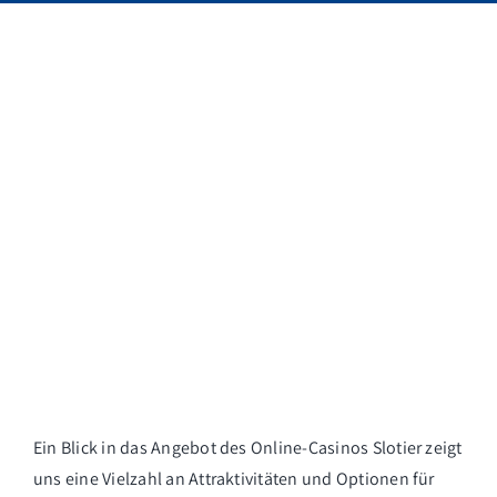
Ein Blick in das Angebot des Online-Casinos Slotier zeigt
uns eine Vielzahl an Attraktivitäten und Optionen für