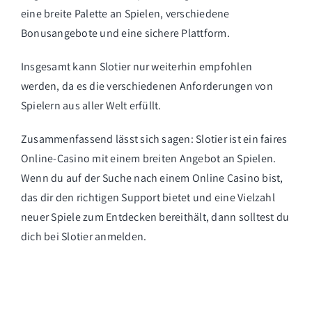
eine breite Palette an Spielen, verschiedene
Bonusangebote und eine sichere Plattform.
Insgesamt kann Slotier nur weiterhin empfohlen
werden, da es die verschiedenen Anforderungen von
Spielern aus aller Welt erfüllt.
Zusammenfassend lässt sich sagen: Slotier ist ein faires
Online-Casino mit einem breiten Angebot an Spielen.
Wenn du auf der Suche nach einem Online Casino bist,
das dir den richtigen Support bietet und eine Vielzahl
neuer Spiele zum Entdecken bereithält, dann solltest du
dich bei Slotier anmelden.