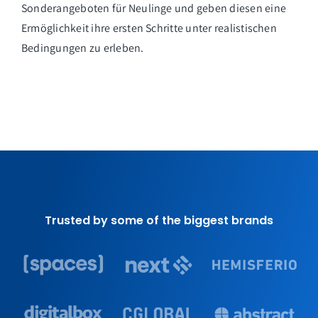
Sonderangeboten für Neulinge und geben diesen eine
Ermöglichkeit ihre ersten Schritte unter realistischen
Bedingungen zu erleben.
Trusted by some of the biggest brands