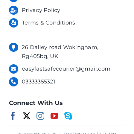
Privacy Policy
Terms & Conditions
26 Dalley road Wokingham,
Rg405bq, UK
easyfastsafecourier
@gmail.com
03333355321
Connect With Us