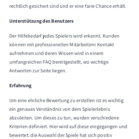
rechtlich gesichert sind und er eine faire Chance erhält.
Unterstützung des Benutzers
Der Hilfebedarf jedes Spielers wird erkannt. Kunden
können mit professionellen Mitarbeitern Kontakt
aufnehmen und deren Wissen wird in einem
umfangreichen FAQ bereitgestellt, wo wichtige
Antworten zur Seite liegen.
Erfahrung
Um eine ehrliche Bewertung zu erstellen ist es wichtig
ein genaues Verständnis von dem Spielerlebnis
abzuleiten. Um dieses zu tun, wurden verschiedene
Kriterien definiert. Hier wird auf diese eingegangen und
bewertet: die Auswahl der Spiele hat sich positiv