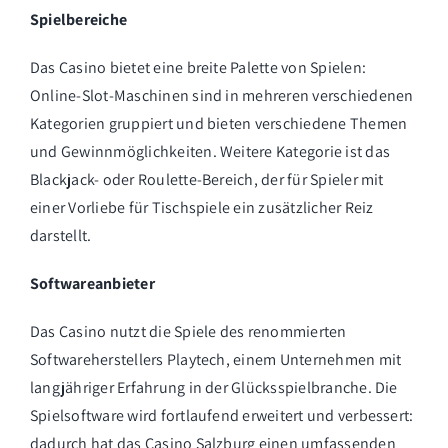
Spielbereiche
Das Casino bietet eine breite Palette von Spielen:
Online-Slot-Maschinen sind in mehreren verschiedenen
Kategorien gruppiert und bieten verschiedene Themen
und Gewinnmöglichkeiten. Weitere Kategorie ist das
Blackjack- oder Roulette-Bereich, der für Spieler mit
einer Vorliebe für Tischspiele ein zusätzlicher Reiz
darstellt.
Softwareanbieter
Das Casino nutzt die Spiele des renommierten
Softwareherstellers Playtech, einem Unternehmen mit
langjähriger Erfahrung in der Glücksspielbranche. Die
Spielsoftware wird fortlaufend erweitert und verbessert:
dadurch hat das Casino Salzburg einen umfassenden