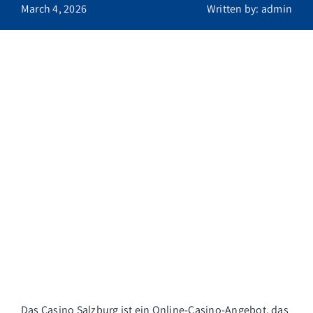
March 4, 2026
Written by: admin
Das Casino Salzburg ist ein Online-Casino-Angebot, das