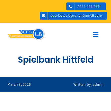
Skip
0333 335 5321
to
easyfastsafecourier@gmail.com
content
Toggl
Navig
Home
Spielbank Hittfeld
Services
About Us
March 3, 2026
Written by: admin
Contact Us