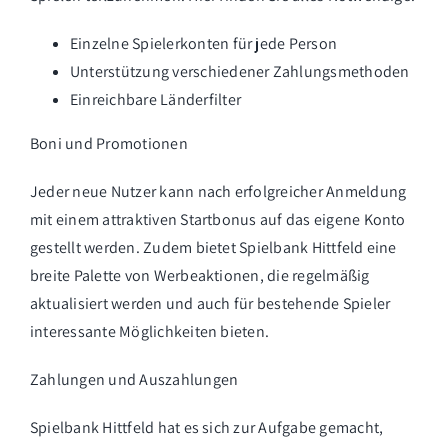
Einzelne Spielerkonten für jede Person
Unterstützung verschiedener Zahlungsmethoden
Einreichbare Länderfilter
Boni und Promotionen
Jeder neue Nutzer kann nach erfolgreicher Anmeldung
mit einem attraktiven Startbonus auf das eigene Konto
gestellt werden. Zudem bietet Spielbank Hittfeld eine
breite Palette von Werbeaktionen, die regelmäßig
aktualisiert werden und auch für bestehende Spieler
interessante Möglichkeiten bieten.
Zahlungen und Auszahlungen
Spielbank Hittfeld hat es sich zur Aufgabe gemacht,