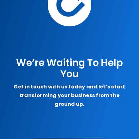
We’re Waiting To Help
You
Get in touch with us today and let’s start
transforming your business from the
ground up.