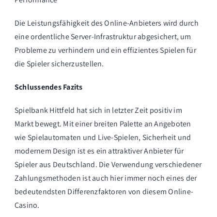
Die Leistungsfähigkeit des Online-Anbieters wird durch
eine ordentliche Server-Infrastruktur abgesichert, um
Probleme zu verhindern und ein effizientes Spielen für
die Spieler sicherzustellen.
Schlussendes Fazits
Spielbank Hittfeld hat sich in letzter Zeit positiv im
Markt bewegt. Mit einer breiten Palette an Angeboten
wie Spielautomaten und Live-Spielen, Sicherheit und
modernem Design ist es ein attraktiver Anbieter für
Spieler aus Deutschland. Die Verwendung verschiedener
Zahlungsmethoden ist auch hier immer noch eines der
bedeutendsten Differenzfaktoren von diesem Online-
Casino.