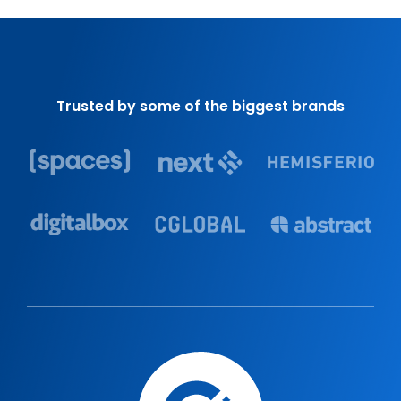
Trusted by some of the biggest brands