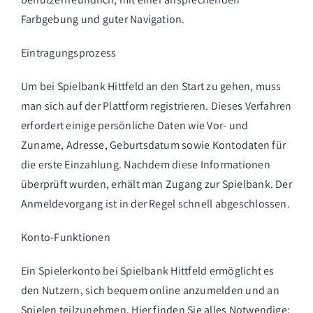
Farbgebung und guter Navigation.
Eintragungsprozess
Um bei Spielbank Hittfeld an den Start zu gehen, muss
man sich auf der Plattform registrieren. Dieses Verfahren
erfordert einige persönliche Daten wie Vor- und
Zuname, Adresse, Geburtsdatum sowie Kontodaten für
die erste Einzahlung. Nachdem diese Informationen
überprüft wurden, erhält man Zugang zur Spielbank. Der
Anmeldevorgang ist in der Regel schnell abgeschlossen.
Konto-Funktionen
Ein Spielerkonto bei Spielbank Hittfeld ermöglicht es
den Nutzern, sich bequem online anzumelden und an
Spielen teilzunehmen. Hier finden Sie alles Notwendige: