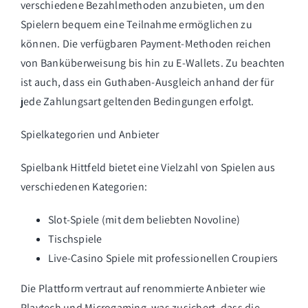
verschiedene Bezahlmethoden anzubieten, um den
Spielern bequem eine Teilnahme ermöglichen zu
können. Die verfügbaren Payment-Methoden reichen
von Banküberweisung bis hin zu E-Wallets. Zu beachten
ist auch, dass ein Guthaben-Ausgleich anhand der für
jede Zahlungsart geltenden Bedingungen erfolgt.
Spielkategorien und Anbieter
Spielbank Hittfeld bietet eine Vielzahl von Spielen aus
verschiedenen Kategorien:
Slot-Spiele (mit dem beliebten Novoline)
Tischspiele
Live-Casino Spiele mit professionellen Croupiers
Die Plattform vertraut auf renommierte Anbieter wie
Playtech und Microgaming, was zusichert, dass die