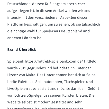
Deutschlands, dessen Ruf langsam aber sicher
aufgestiegen ist. In diesem Artikel werden wir uns
intensiv mit den verschiedenen Aspekten dieser
Plattform beschäftigen, um zu sehen, ob sie tatsächlich
die richtige Wahl für Spieler aus Deutschland und
anderen Ländern ist.
Brand-Überblick
Spielbank
https://hittfeld-spielbank.com.de/
Hittfeld
wurde 2019 gegründet und befindet sich unter der
Lizenz von Malta. Das Unternehmen hat sich auf eine
breite Palette an Spielautomaten, Tischspielen und
Live-Spielen spezialisiert und möchte damit ein Gefühl
von Echtzeit-Spielgenuss seinen Kunden bieten. Die
Website selbst ist modern gestaltet und sehr
benutzerfreundlich, mit einer ansprechenden