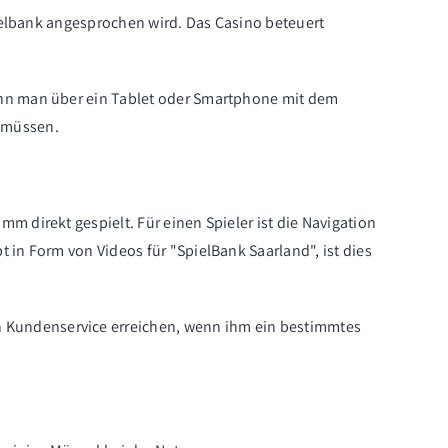
pielbank angesprochen wird. Das Casino beteuert
enn man über ein Tablet oder Smartphone mit dem
u müssen.
 direkt gespielt. Für einen Spieler ist die Navigation
in Form von Videos für "SpielBank Saarland", ist dies
 Kundenservice erreichen, wenn ihm ein bestimmtes