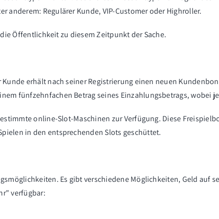
ter anderem: Regulärer Kunde, VIP-Customer oder Highroller.
 die Öffentlichkeit zu diesem Zeitpunkt der Sache.
Der Kunde erhält nach seiner Registrierung einen neuen Kunden
inem fünfzehnfachen Betrag seines Einzahlungsbetrags, wobei jed
 bestimmte online-Slot-Maschinen zur Verfügung. Diese Freispiel
pielen in den entsprechenden Slots geschüttet.
ngsmöglichkeiten. Es gibt verschiedene Möglichkeiten, Geld auf 
hr" verfügbar: