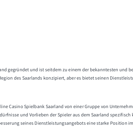
and gegründet und ist seitdem zu einem der bekanntesten und bel
Region des Saarlands konzipiert, aber es bietet seinen Dienstlei
ine Casino Spielbank Saarland von einer Gruppe von Unternehme
edürfnisse und Vorlieben der Spieler aus dem Saarland spezifisch k
esserung seines Dienstleistungsangebots eine starke Position im