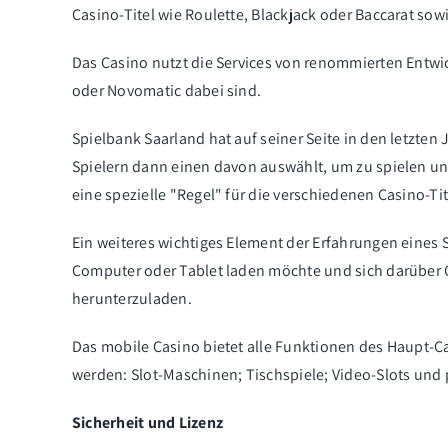
Casino-Titel wie Roulette, Blackjack oder Baccarat so
Das Casino nutzt die Services von renommierten Entwic
oder Novomatic dabei sind.
Spielbank Saarland hat auf seiner Seite in den letzte
Spielern dann einen davon auswählt, um zu spielen und 
eine spezielle "Regel" für die verschiedenen Casino-Tit
Ein weiteres wichtiges Element der Erfahrungen eines
Computer oder Tablet laden möchte und sich darüber G
herunterzuladen.
Das mobile Casino bietet alle Funktionen des Haupt-C
werden: Slot-Maschinen; Tischspiele; Video-Slots und 
Sicherheit und Lizenz