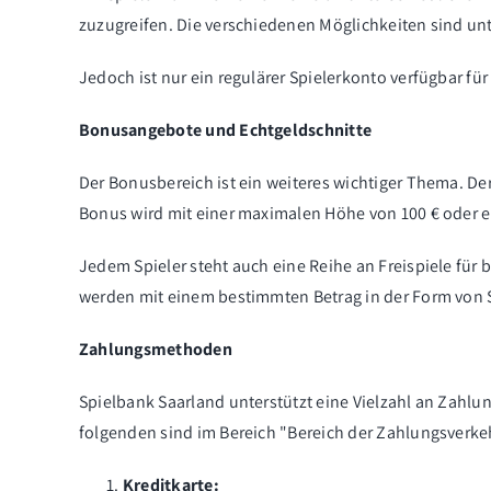
zuzugreifen. Die verschiedenen Möglichkeiten sind un
Jedoch ist nur ein regulärer Spielerkonto verfügbar für
Bonusangebote und Echtgeldschnitte
Der Bonusbereich ist ein weiteres wichtiger Thema. 
Bonus wird mit einer maximalen Höhe von 100 € oder e
Jedem Spieler steht auch eine Reihe an Freispiele für
werden mit einem bestimmten Betrag in der Form von S
Zahlungsmethoden
Spielbank Saarland unterstützt eine Vielzahl an Zahlu
folgenden sind im Bereich "Bereich der Zahlungsverke
Kreditkarte: