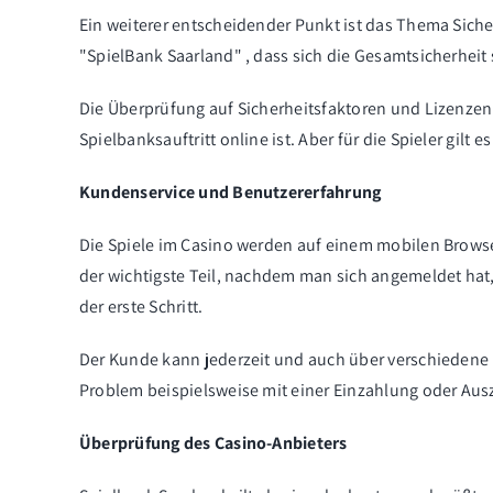
Ein weiterer entscheidender Punkt ist das Thema Siche
"SpielBank Saarland" , dass sich die Gesamtsicherheit s
Die Überprüfung auf Sicherheitsfaktoren und Lizenze
Spielbanksauftritt online ist. Aber für die Spieler gi
Kundenservice und Benutzererfahrung
Die Spiele im Casino werden auf einem mobilen Browser
der wichtigste Teil, nachdem man sich angemeldet hat,
der erste Schritt.
Der Kunde kann jederzeit und auch über verschieden
Problem beispielsweise mit einer Einzahlung oder Aus
Überprüfung des Casino-Anbieters