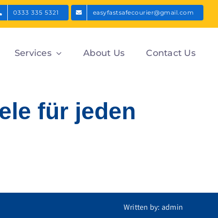
0333 335 5321
easyfastsafecourier@gmail.com
Services
About Us
Contact Us
le für jeden
Written by: admin