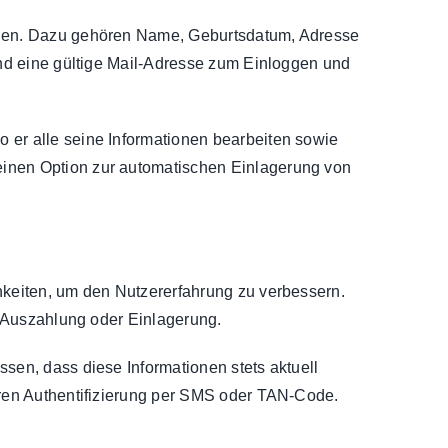
ellen. Dazu gehören Name, Geburtsdatum, Adresse
ind eine gültige Mail-Adresse zum Einloggen und
 er alle seine Informationen bearbeiten sowie
einen Option zur automatischen Einlagerung von
hkeiten, um den Nutzererfahrung zu verbessern.
n Auszahlung oder Einlagerung.
sen, dass diese Informationen stets aktuell
eren Authentifizierung per SMS oder TAN-Code.