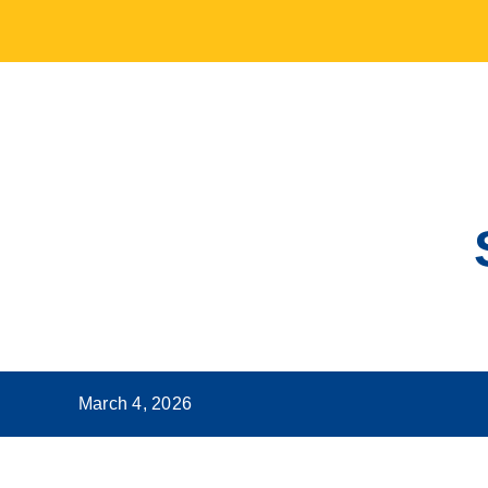
Skip
to
content
March 4, 2026