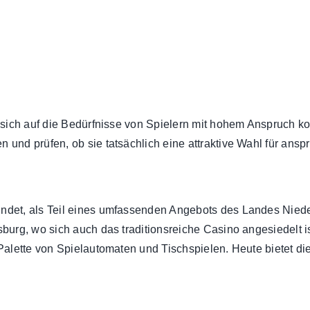
 sich auf die Bedürfnisse von Spielern mit hohem Anspruch kon
nd prüfen, ob sie tatsächlich eine attraktive Wahl für anspr
ndet, als Teil eines umfassenden Angebots des Landes Niede
urg, wo sich auch das traditionsreiche Casino angesiedelt is
 Palette von Spielautomaten und Tischspielen. Heute bietet d