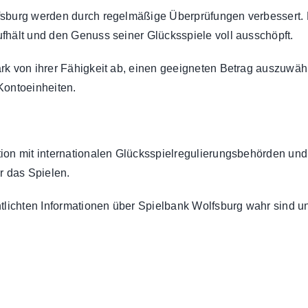
sburg werden durch regelmäßige Überprüfungen verbessert. Das
fhält und den Genuss seiner Glücksspiele voll ausschöpft.
ark von ihrer Fähigkeit ab, einen geeigneten Betrag auszuwäh
Kontoeinheiten.
ion mit internationalen Glücksspielregulierungsbehörden und 
r das Spielen.
entlichten Informationen über Spielbank Wolfsburg wahr sind