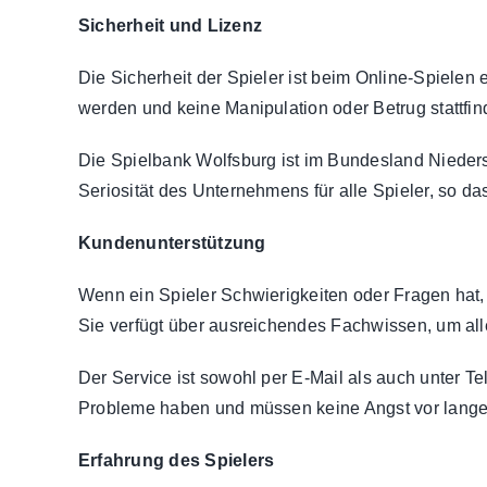
Sicherheit und Lizenz
Die Sicherheit der Spieler ist beim Online-Spielen
werden und keine Manipulation oder Betrug stattfind
Die Spielbank Wolfsburg ist im Bundesland Niedersa
Seriosität des Unternehmens für alle Spieler, so d
Kundenunterstützung
Wenn ein Spieler Schwierigkeiten oder Fragen hat,
Sie verfügt über ausreichendes Fachwissen, um alle
Der Service ist sowohl per E-Mail als auch unter T
Probleme haben und müssen keine Angst vor lange
Erfahrung des Spielers