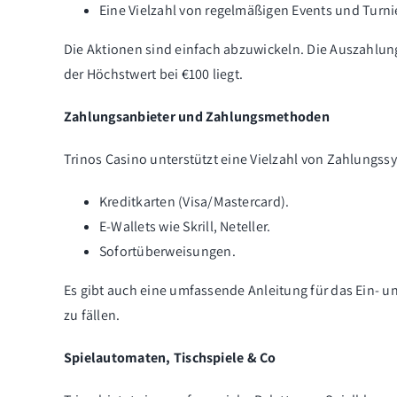
Eine Vielzahl von regelmäßigen Events und Turn
Die Aktionen sind einfach abzuwickeln. Die Auszahlun
der Höchstwert bei €100 liegt.
Zahlungsanbieter und Zahlungsmethoden
Trinos Casino unterstützt eine Vielzahl von Zahlungs
Kreditkarten (Visa/Mastercard).
E-Wallets wie Skrill, Neteller.
Sofortüberweisungen.
Es gibt auch eine umfassende Anleitung für das Ein- u
zu fällen.
Spielautomaten, Tischspiele & Co