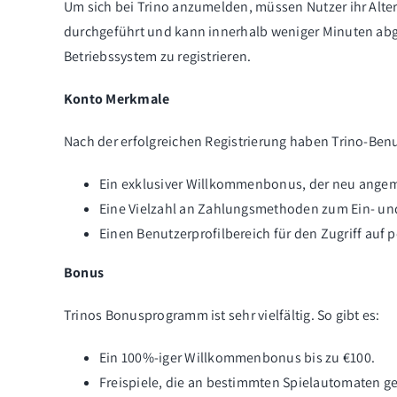
Um sich bei Trino anzumelden, müssen Nutzer ihr Alter
durchgeführt und kann innerhalb weniger Minuten abge
Betriebssystem zu registrieren.
Konto Merkmale
Nach der erfolgreichen Registrierung haben Trino-Benu
Ein exklusiver Willkommenbonus, der neu angem
Eine Vielzahl an Zahlungsmethoden zum Ein- un
Einen Benutzerprofilbereich für den Zugriff auf 
Bonus
Trinos Bonusprogramm ist sehr vielfältig. So gibt es:
Ein 100%-iger Willkommenbonus bis zu €100.
Freispiele, die an bestimmten Spielautomaten g