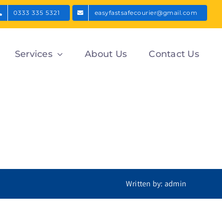
0333 335 5321
easyfastsafecourier@gmail.com
Services
About Us
Contact Us
Written by: admin