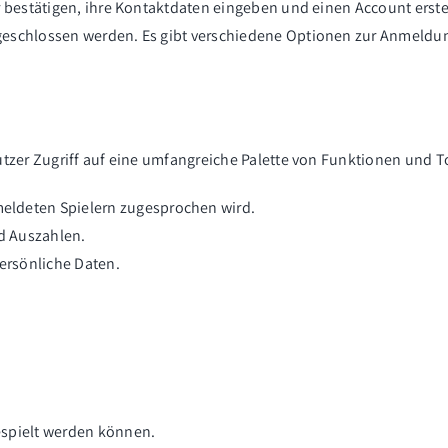
 bestätigen, ihre Kontaktdaten eingeben und einen Account erstel
schlossen werden. Es gibt verschiedene Optionen zur Anmeldung,
tzer Zugriff auf eine umfangreiche Palette von Funktionen und T
eldeten Spielern zugesprochen wird.
d Auszahlen.
persönliche Daten.
espielt werden können.