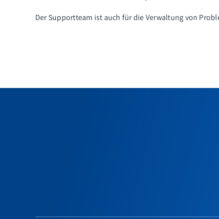
Der Supportteam ist auch für die Verwaltung von Prob