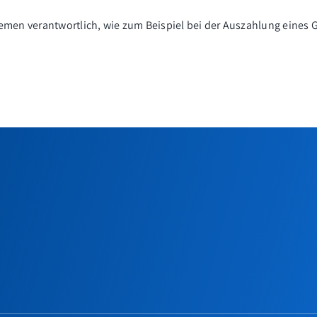
lemen verantwortlich, wie zum Beispiel bei der Auszahlung eines