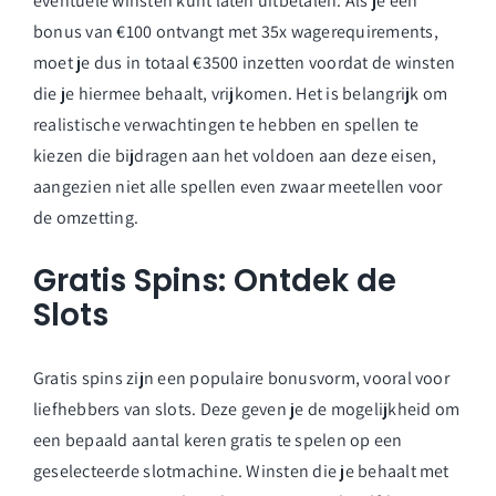
eventuele winsten kunt laten uitbetalen. Als je een
bonus van €100 ontvangt met 35x wagerequirements,
moet je dus in totaal €3500 inzetten voordat de winsten
die je hiermee behaalt, vrijkomen. Het is belangrijk om
realistische verwachtingen te hebben en spellen te
kiezen die bijdragen aan het voldoen aan deze eisen,
aangezien niet alle spellen even zwaar meetellen voor
de omzetting.
Gratis Spins: Ontdek de
Slots
Gratis spins zijn een populaire bonusvorm, vooral voor
liefhebbers van slots. Deze geven je de mogelijkheid om
een bepaald aantal keren gratis te spelen op een
geselecteerde slotmachine. Winsten die je behaalt met