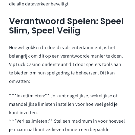
die alle dataverkeer beveiligt.
Verantwoord Spelen: Speel
Slim, Speel Veilig
Hoewel gokken bedoeld is als entertainment, is het
belangrijk om dit op een verantwoorde manier te doen.
VipLuck Casino ondersteunt dit door spelers tools aan
te bieden om hun spelgedrag te beheersen. Dit kan
omvatten:
* **Inzetlimieten:** Je kunt dagelijkse, wekelijkse of
maandelijkse limieten instellen voor hoe veel geld je
kunt inzetten.
* **Verlieslimieten:** Stel een maximum in voor hoeveel
je maximaal kunt verliezen binnen een bepaalde