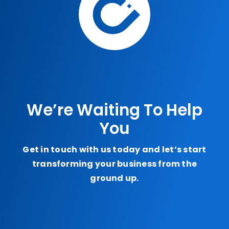
We’re Waiting To Help
You
Get in touch with us today and let’s start
transforming your business from the
ground up.