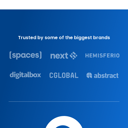
Trusted by some of the biggest brands