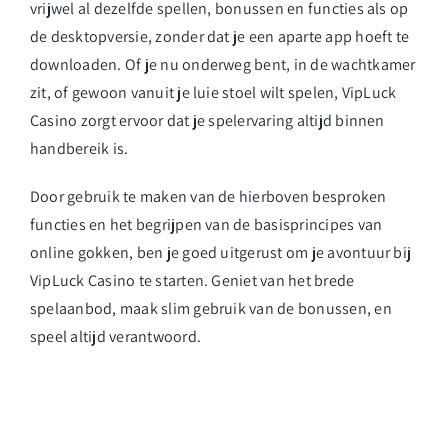
vrijwel al dezelfde spellen, bonussen en functies als op
de desktopversie, zonder dat je een aparte app hoeft te
downloaden. Of je nu onderweg bent, in de wachtkamer
zit, of gewoon vanuit je luie stoel wilt spelen, VipLuck
Casino zorgt ervoor dat je spelervaring altijd binnen
handbereik is.
Door gebruik te maken van de hierboven besproken
functies en het begrijpen van de basisprincipes van
online gokken, ben je goed uitgerust om je avontuur bij
VipLuck Casino te starten. Geniet van het brede
spelaanbod, maak slim gebruik van de bonussen, en
speel altijd verantwoord.