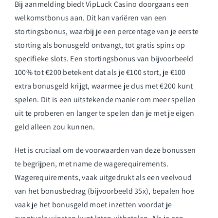
Bij aanmelding biedt VipLuck Casino doorgaans een
welkomstbonus aan. Dit kan variëren van een
stortingsbonus, waarbij je een percentage van je eerste
storting als bonusgeld ontvangt, tot gratis spins op
specifieke slots. Een stortingsbonus van bijvoorbeeld
100% tot €200 betekent dat als je €100 stort, je €100
extra bonusgeld krijgt, waarmee je dus met €200 kunt
spelen. Dit is een uitstekende manier om meer spellen
uit te proberen en langer te spelen dan je met je eigen
geld alleen zou kunnen.
Het is cruciaal om de voorwaarden van deze bonussen
te begrijpen, met name de wagerequirements.
Wagerequirements, vaak uitgedrukt als een veelvoud
van het bonusbedrag (bijvoorbeeld 35x), bepalen hoe
vaak je het bonusgeld moet inzetten voordat je