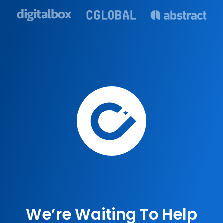
We’re Waiting To Help