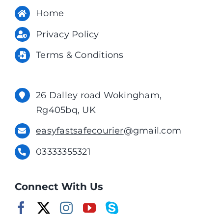
Home
Privacy Policy
Terms & Conditions
26 Dalley road Wokingham,
Rg405bq, UK
easyfastsafecourier
@gmail.com
03333355321
Connect With Us