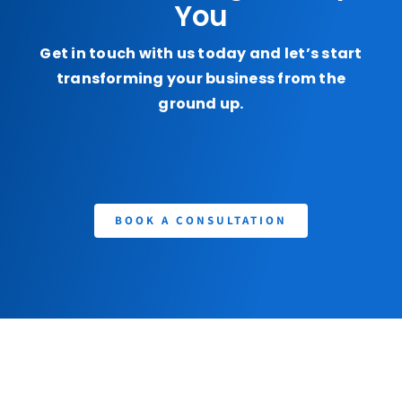
You
Get in touch with us today and let’s start
transforming your business from the
ground up.
BOOK A CONSULTATION