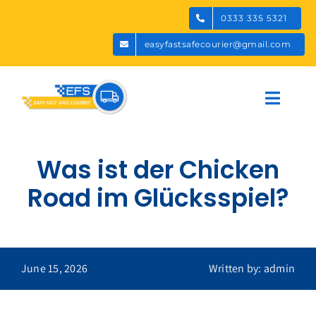
Skip
0333 335 5321
to
easyfastsafecourier@gmail.com
content
Toggl
Navig
Home
Was ist der Chicken
Road im Glücksspiel?
Services
About Us
June 15, 2026
Written by: admin
Contact Us