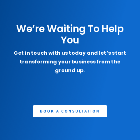
We’re Waiting To Help
You
Get in touch with us today and let’s start
transforming your business from the
ground up.
BOOK A CONSULTATION