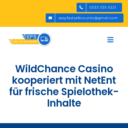
Skip
0333 335 5321
to
easyfastsafecourier@gmail.com
content
Toggl
Navig
Home
WildChance Casino
kooperiert mit NetEnt
Services
für frische Spielothek-
About Us
Inhalte
Contact Us