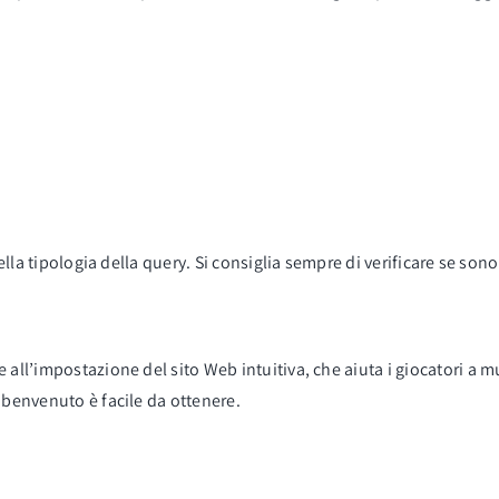
della tipologia della query. Si consiglia sempre di verificare se so
 all’impostazione del sito Web intuitiva, che aiuta i giocatori a m
 benvenuto è facile da ottenere.