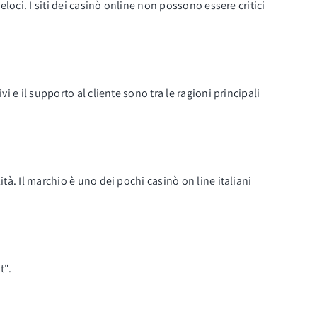
loci. I siti dei casinò online non possono essere critici
 e il supporto al cliente sono tra le ragioni principali
tà. Il marchio è uno dei pochi casinò on line italiani
t".