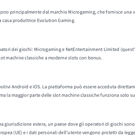
engono principalmente dal marchio Microgaming, che fornisce una va
la casa produttrice Evolution Gaming.
uppatori dei giochi: Microgaming e NetEntertainment Limited (quest’
lot machine classiche a moderne slots con bonus.
sitivi Android e iOS. La piattaforma può essere acceduta direttam
, ma la maggior parte delle slot machine classiche funziona solo su
a giurisdizione estera, un paese dove gli operatori di giochi sono
opea (UE) e i dati personali dell’utente vengono protetti da legge