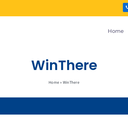
Home
WinThere
Home
»
WinThere