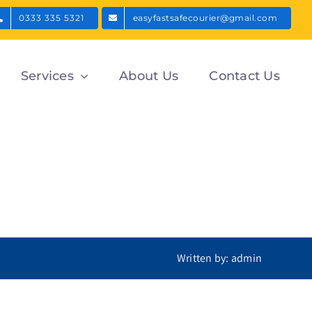
0333 335 5321
easyfastsafecourier@gmail.com
Services
About Us
Contact Us
Written by: admin