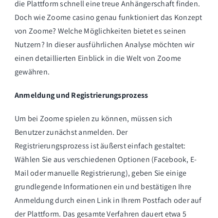
die Plattform schnell eine treue Anhängerschaft finden.
Doch wie
Zoome casino
genau funktioniert das Konzept
von Zoome? Welche Möglichkeiten bietet es seinen
Nutzern? In dieser ausführlichen Analyse möchten wir
einen detaillierten Einblick in die Welt von Zoome
gewähren.
Anmeldung und Registrierungsprozess
Um bei Zoome spielen zu können, müssen sich
Benutzer zunächst anmelden. Der
Registrierungsprozess ist äußerst einfach gestaltet:
Wählen Sie aus verschiedenen Optionen (Facebook, E-
Mail oder manuelle Registrierung), geben Sie einige
grundlegende Informationen ein und bestätigen Ihre
Anmeldung durch einen Link in Ihrem Postfach oder auf
der Plattform. Das gesamte Verfahren dauert etwa 5