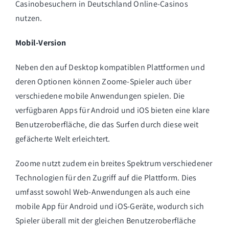
Casinobesuchern in Deutschland Online-Casinos
nutzen.
Mobil-Version
Neben den auf Desktop kompatiblen Plattformen und
deren Optionen können Zoome-Spieler auch über
verschiedene mobile Anwendungen spielen. Die
verfügbaren Apps für Android und iOS bieten eine klare
Benutzeroberfläche, die das Surfen durch diese weit
gefächerte Welt erleichtert.
Zoome nutzt zudem ein breites Spektrum verschiedener
Technologien für den Zugriff auf die Plattform. Dies
umfasst sowohl Web-Anwendungen als auch eine
mobile App für Android und iOS-Geräte, wodurch sich
Spieler überall mit der gleichen Benutzeroberfläche