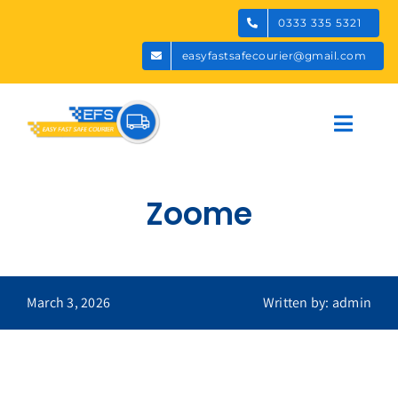
Skip
0333 335 5321
to
easyfastsafecourier@gmail.com
content
Toggl
Navig
Home
Zoome
Services
About Us
March 3, 2026
Written by: admin
Contact Us