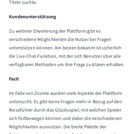
Titeln suchte.
Kundenunterstützung
Zu weiterer Erweiterung der Plattform gibt es
verschiedene Möglichkeiten die Nutzer bei Fragen
unterstützen können. Am besten bekannt ist sicherlich
die Live-Chat-Funktion, mit der sich Benutzer über alle
verfügbaren Methoden um ihre Frage zu klären erhalten.
Fazit
Im Falle von Zoome wurden viele Aspekte der Plattform
untersucht. Es gibt keine Fragen mehr in Bezug auf den
Reiseführer durch das Glücksspiel, mit welchen Spieler
sich fortbewegen können und dabei die verschiedenen
Möglichkeiten ausnutzen. Die breite Palette der